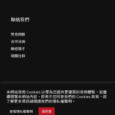
聯絡我們
常見問題
合作洽詢
聯經徵才
相關社群
本網站使用 Cookies 以便為您提供更優質的使用體驗，若繼
續閱覽本網站內容，即表示您同意我們的 Cookies 政策，欲
© 2026 年
聯經出版：思考，連結過去與未來
了解更多資訊請閱讀我們的隱私權聲明。
All Rights Reserved | 本站台資料為版權所有，非經同
意請勿作任何形式之轉載使用
查看隱私權聲明
我同意