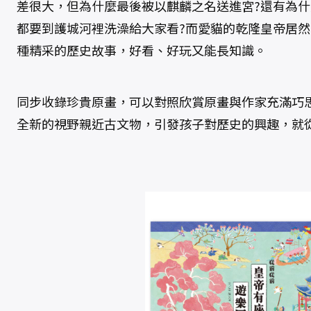
差很大，但為什麼最後被以麒麟之名送進宮?還有為
都要到護城河裡洗澡給大家看?而愛貓的乾隆皇帝居
種精采的歷史故事，好看、好玩又能長知識。
同步收錄珍貴原畫，可以對照欣賞原畫與作家充滿巧
全新的視野親近古文物，引發孩子對歷史的興趣，就