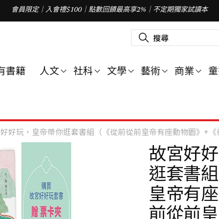
會員限定｜入會禮$100｜點數回饋最高享2%｜不定期獨家試讀本
搜
尋
關
鍵
字
有書籍
人文
社科
文學
藝術
商業
童
:
好好玩，皇帝帶你逛套書組（《從前從前皇帝有座動物園》+《從前從前皇帝有座遊
故宮好好
逛套書組
皇帝有座
前從前皇