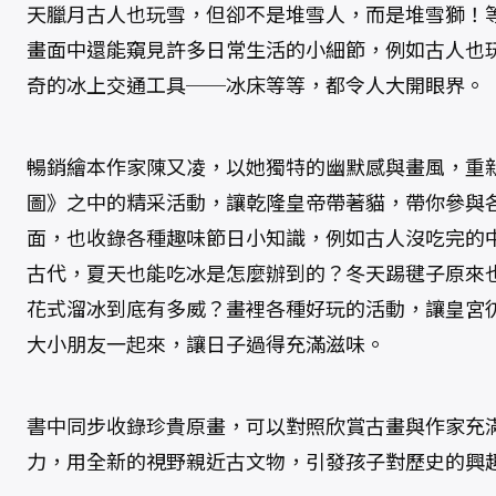
天臘月古人也玩雪，但卻不是堆雪人，而是堆雪獅！
畫面中還能窺見許多日常生活的小細節，例如古人也
奇的冰上交通工具──冰床等等，都令人大開眼界。
暢銷繪本作家陳又凌，以她獨特的幽默感與畫風，重
圖》之中的精采活動，讓乾隆皇帝帶著貓，帶你參與
面，也收錄各種趣味節日小知識，例如古人沒吃完的
古代，夏天也能吃冰是怎麼辦到的？冬天踢毽子原來
花式溜冰到底有多威？畫裡各種好玩的活動，讓皇宮
大小朋友一起來，讓日子過得充滿滋味。
書中同步收錄珍貴原畫，可以對照欣賞古畫與作家充
力，用全新的視野親近古文物，引發孩子對歷史的興