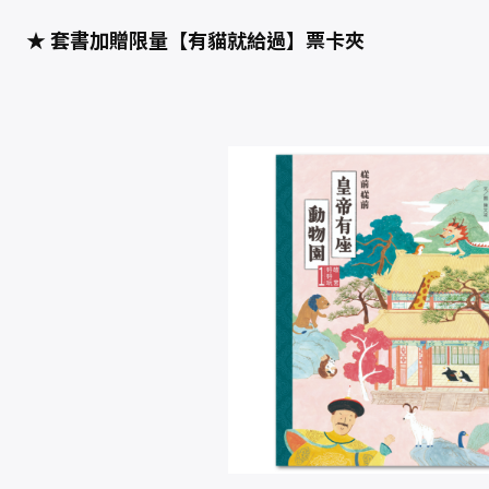
物
園
★ 套書加贈限量【有貓就給過】票卡夾
》
+
《
從
前
從
前
皇
帝
有
座
遊
樂
園
》
，
附
贈
限
量
【
有
貓
就
給
過
】
票
卡
夾