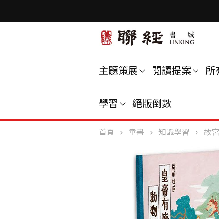
主題策展
閱讀提案
所
學習
絕版倒數
首頁
童書
知識學習
故宮