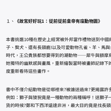
）
數
量
１、
《故宮好好玩1：從前從前皇帝有座動物園》
本書挑選10種在歷史上經常被外邦當作禮物送到中國
子、獒犬、還有長頸鹿!以及可愛動物孔雀、羊、馬與
時代，王公貴族都想要得到的潮動物——犀牛與額摩
她獨特的幽默感與畫風，重新繪製當時被畫師記錄下
度重新看待這些畫作。
書中不僅介紹動物是從哪裡來?被誰送過來?更揭露許
例如：獅子與狻猊竟是一種動物的兩種稱呼！送獅子
貨的時候?鄭和下西洋遠達非洲，最大目的竟是找長頸