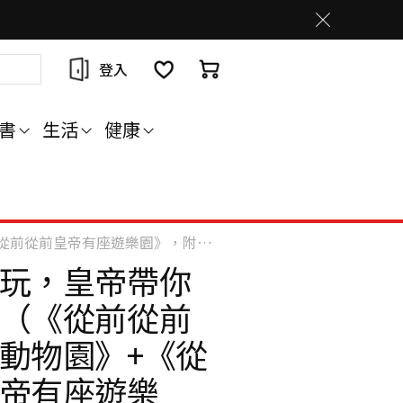
登入
書
生活
健康
樂園》，附贈限量【有貓就給過】票卡夾）
玩，皇帝帶你
（《從前從前
動物園》+《從
帝有座遊樂