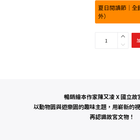
夏日閱讀節｜全
外）
故
宮
好
好
玩
，
皇
帝
帶
你
逛
套
書
組
（
暢銷繪本作家陳又凌 X 國立故
《
從
以動物園與遊樂園的趣味主題，用嶄新的
前
從
再認識故宮文物！
前
皇
帝
有
座
動