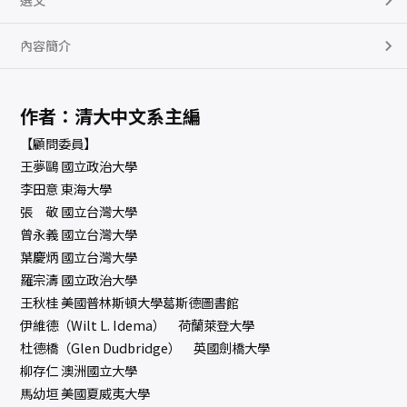
選文
內容簡介
作者：清大中文系主編
【顧問委員】
王夢鷗 國立政治大學
李田意 東海大學
張 敬 國立台灣大學
曾永義 國立台灣大學
葉慶炳 國立台灣大學
羅宗濤 國立政治大學
王秋桂 美國普林斯頓大學葛斯德圖書館
伊維德（Wilt L. Idema） 荷蘭萊登大學
杜德橋（Glen Dudbridge） 英國劍橋大學
柳存仁 澳洲國立大學
馬幼垣 美國夏威夷大學