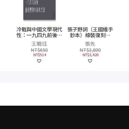
冷戰與中國文學現代
張子野詞（王國維手
性：一九四九前後重
鈔本）線裝復刻版
新想像中國的方法
【附典藏書匣，〈歸
王曉珏
張先
朝歡〉宣紙花箋】
NT$
650
NT$
3,800
NT$
514
NT$
3,420