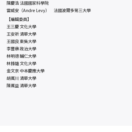
陳慶浩 法國國家科學院
雷威安（Andre Levy） 法國波爾多第三大學
【編輯委員】
王三慶 文化大學
王安祈 清華大學
王國良 東吳大學
李豐楙 政治大學
林明德 輔仁大學
林鋒雄 文化大學
金文京 中本慶應大學
胡萬川 清華大學
陳萬益 清華大學