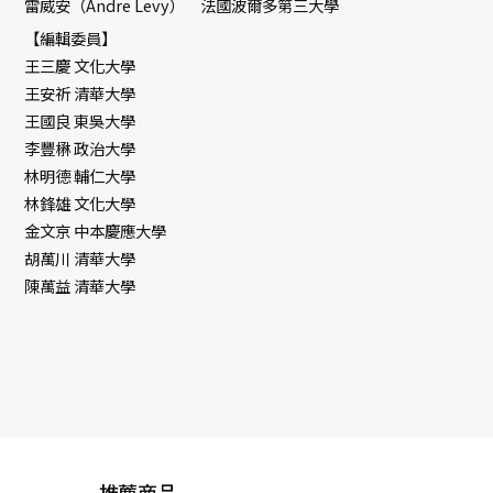
雷威安（Andre Levy） 法國波爾多第三大學
【編輯委員】
王三慶 文化大學
王安祈 清華大學
王國良 東吳大學
李豐楙 政治大學
林明德 輔仁大學
林鋒雄 文化大學
金文京 中本慶應大學
胡萬川 清華大學
陳萬益 清華大學
推薦商品