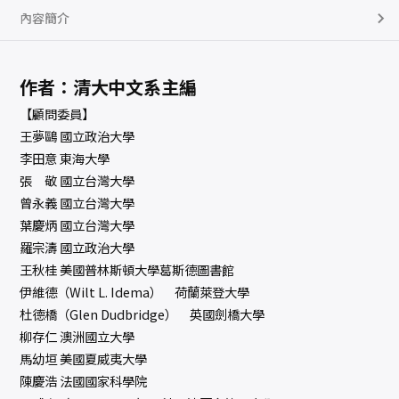
內容簡介
作者：清大中文系主編
【顧問委員】
王夢鷗 國立政治大學
李田意 東海大學
張 敬 國立台灣大學
曾永義 國立台灣大學
葉慶炳 國立台灣大學
羅宗濤 國立政治大學
王秋桂 美國普林斯頓大學葛斯德圖書館
伊維德（Wilt L. Idema） 荷蘭萊登大學
杜德橋（Glen Dudbridge） 英國劍橋大學
柳存仁 澳洲國立大學
馬幼垣 美國夏威夷大學
陳慶浩 法國國家科學院