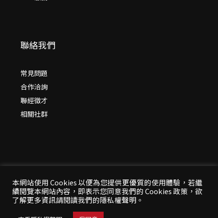
聯絡我們
常見問題
合作洽詢
聯經徵才
相關社群
本網站使用 Cookies 以便為您提供更優質的使用體驗，若繼
續閱覽本網站內容，即表示您同意我們的 Cookies 政策，欲
© 2026 年
聯經出版：思考，連結過去與未來
了解更多資訊請閱讀我們的隱私權聲明。
All Rights Reserved | 本站台資料為版權所有，非經同
意請勿作任何形式之轉載使用