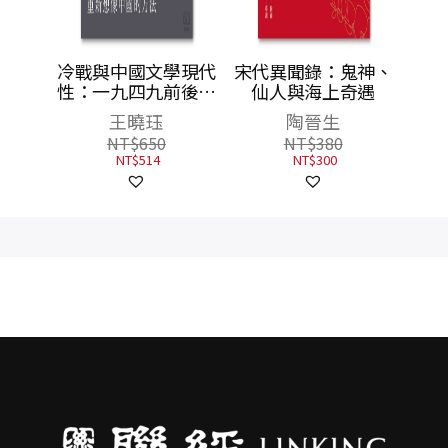
民歌：
冷戰與中國文學現代
宋代異聞錄：鬼神、
性：一九四九前後重
仙人與海上奇遇
新想像中國的方法
王曉珏
陶晉生
NT$
650
NT$
380
NT$
514
NT$
300