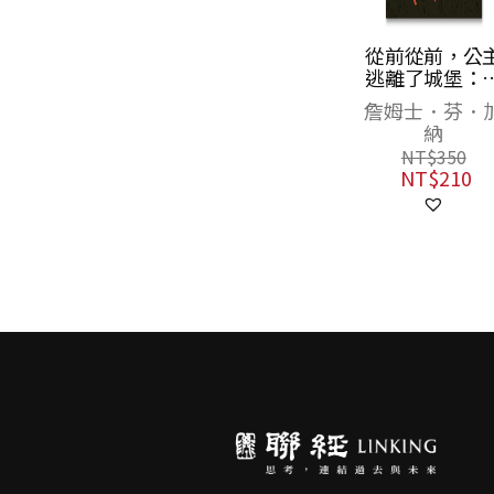
空空如也博物館
從前從前，公
4：神獸出任務
逃離了城堡：
靡全球三十年
米家貝
詹姆士．芬．
政治正確童話
納
NT$
380
典
NT$
300
NT$
350
NT$
210