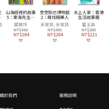
主
山海經裡的故事
空空如也博物館
水上人家：香港
風
5：東海先生的
2：尋找睡美人
生活故事選
的
萬里行蹤
加
鄒敦怜
米家貝, 米家貝
霍玉英
經
NT$
360
NT$
360
NT$
280
NT$
284
NT$
284
NT$
221
關於我們
服務說明