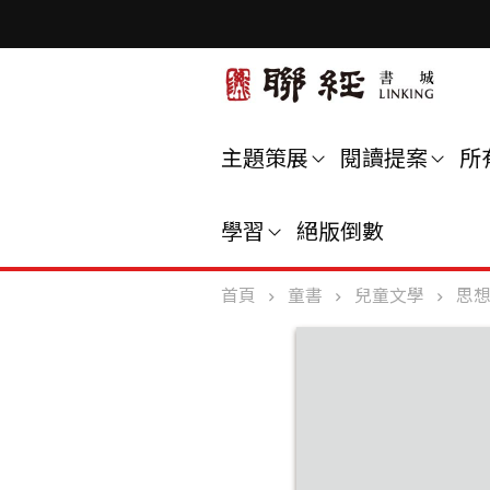
主題策展
閱讀提案
所
學習
絕版倒數
首頁
童書
兒童文學
思