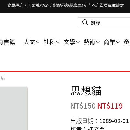
會員限定｜入會禮$100｜點數回饋最高享2%｜不定期獨家試讀本
搜
尋
關
鍵
字
有書籍
人文
社科
文學
藝術
商業
童
:
想貓
思想貓
NT$
150
NT$
119
出版日期：1989-02-01
作者：桂文亞