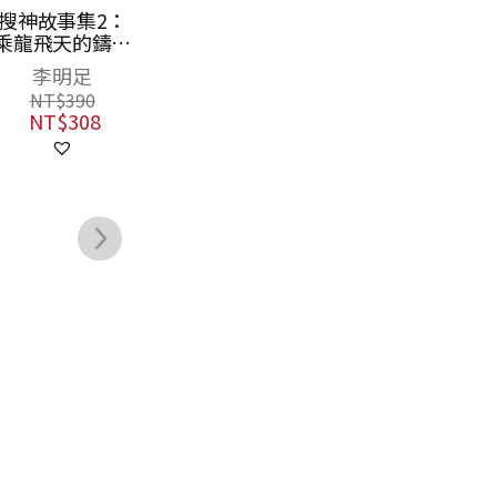
搜神故事集2：
空空如也博物館
山海經裡的故事
乘龍飛天的鑄劍
3：決戰玉靈幻
4：東海先生的
師
境
不繫之舟
李明足
米家貝
鄒敦怜
NT$
390
NT$
380
NT$
350
NT$
308
NT$
300
NT$
277