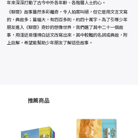
年來深深打動了古今中外各年齡、各階層人士的心。
《聊齋》故事雖然多彩離奇，令人拍案叫絕，但它是用文言文寫
的，典故多；篇幅大，有四百多則，約四十萬字。為了引導少年
朋友進入《聊齋》奇妙的想像世界，我們選了其中二十一個故
事，用淺近易懂得白話文改寫出來，其中較難的名詞或典故，附
上註解，希望能幫助少年朋友了解這些故事。
推薦商品
從前從前，公主逃離
搜
了城堡：風靡全球三
十年的政治正確童話
詹姆士．芬．加納