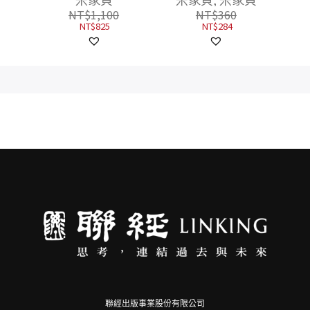
（共3
NT$
360
蚩尤限
NT$
284
一套三
聯經出版事業股份有限公司