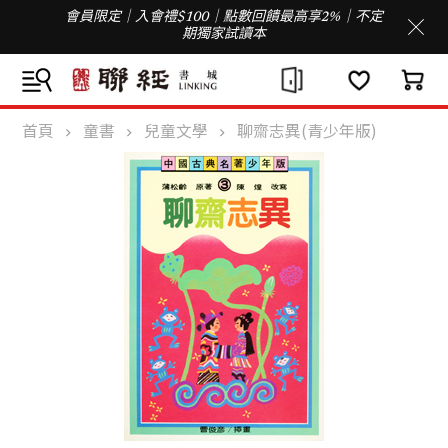
會員限定｜入會禮$100｜點數回饋最高享2%｜不定
期獨家試讀本
首頁
童書
兒童文學
聊齋志異(青少年版)