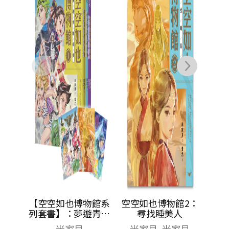
經典
NT$
350
NT$
210
物館系
空空如也博物館2：
遊青銅
尋找睡美人
美人／
米家貝, 米家貝