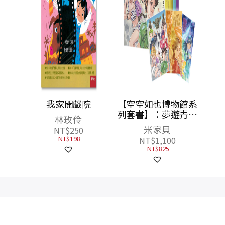
館3：
我家開戲院
【空空如也博物館系
境
列套書】：夢遊青銅
林玫伶
夜宴／尋找睡美人／
米家貝
NT$
250
決戰玉靈幻境（共3
NT$
198
NT$
1,100
冊），附贈「蚩尤限
NT$
825
量簽名酷卡」一套三
張