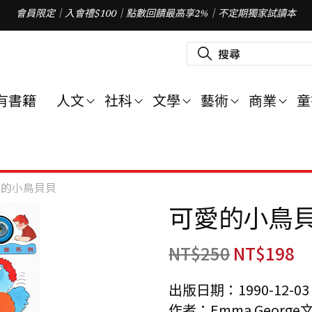
會員限定｜入會禮$100｜點數回饋最高享2%｜不定期獨家試讀本
搜
尋
關
鍵
字
有書籍
人文
社科
文學
藝術
商業
童
:
愛的小鳥貝貝
可愛的小鳥
NT$
250
NT$
198
出版日期：1990-12-03
作者：Emma George文