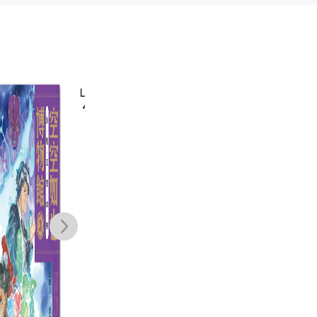
山海經裡的故事
山海經裡的故事
水上人家：香港
空
4：東海先生的
5：東海先生的
生活故事選
4
不繫之舟
萬里行蹤
鄒敦怜
鄒敦怜
霍玉英
NT$
350
NT$
360
NT$
280
NT$
277
NT$
284
NT$
221