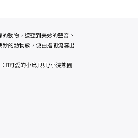
愛的動物，還聽到美妙的聲音。
美妙的動物歌，便由指間流瀉出
！
冊：可愛的小鳥貝貝/小浣熊圓