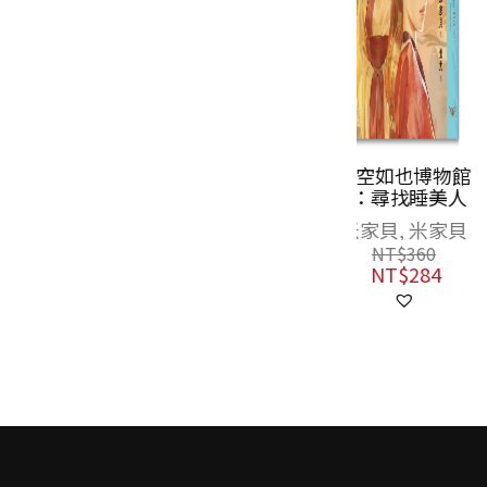
空空如也博物館
我家開戲院
2：尋找睡美人
林玫伶
米家貝, 米家貝
NT$
250
NT$
198
NT$
360
NT$
284