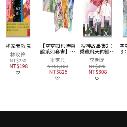
【空空如也博物
搜神故事集2：
空空如也博物館
館系列套書】：
乘龍飛天的鑄劍
3：決戰玉靈幻
夢遊青銅夜宴／
師
境
米家貝
李明足
米家貝
尋找睡美人／決
NT$
1,100
NT$
390
NT$
380
戰玉靈幻境（共
NT$
825
NT$
308
NT$
300
3冊），附贈
「蚩尤限量簽名
酷卡」一套三張