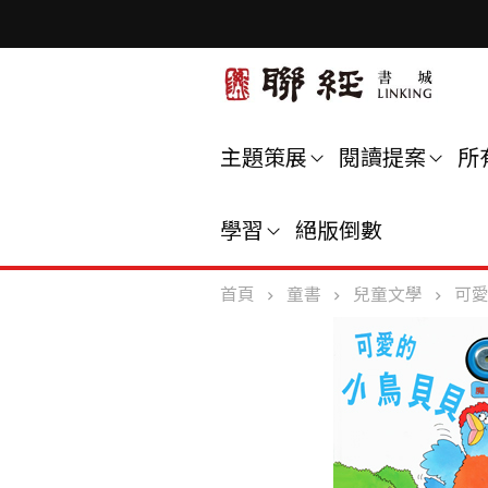
主題策展
閱讀提案
所
學習
絕版倒數
首頁
童書
兒童文學
可