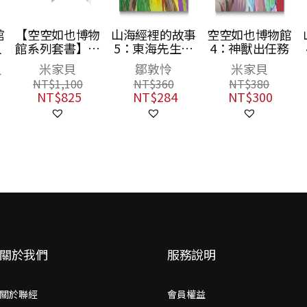
物
山海經裡的故事
空空如也博物館
山海經裡的故事
：
5：東海先生的
4：神獸出任務
4：東海先生的
／
萬里行蹤
不繫之舟
鄒敦怜
米家貝
鄒敦怜
決
NT$
360
NT$
380
NT$
350
共
NT$
284
NT$
300
NT$
277
名
張
關於我們
服務說明
關於聯經
會員權益