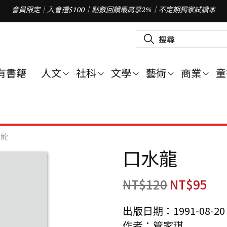
會員限定｜入會禮$100｜點數回饋最高享2%｜不定期獨家試讀本
搜
尋
關
鍵
字
有書籍
人文
社科
文學
藝術
商業
童
:
水龍
口水龍
NT$
120
NT$
95
出版日期：1991-08-20
作者：管家琪