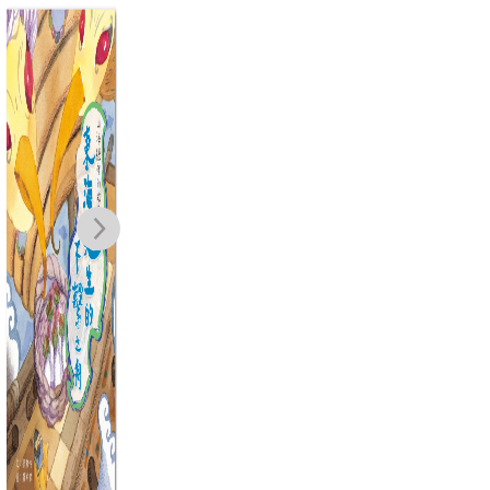
水上人家：香港
我家開戲院
從前從前，公主
空
生活故事選
逃離了城堡：風
3
林玫伶
靡全球三十年的
霍玉英
詹姆士．芬．加
NT$
250
政治正確童話經
納
NT$
198
NT$
280
典
NT$
221
NT$
350
NT$
210