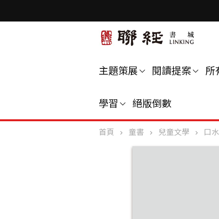
主題策展
閱讀提案
所
學習
絕版倒數
首頁
童書
兒童文學
口