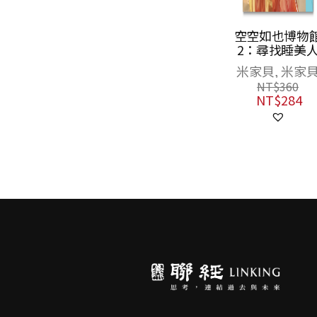
空空如也博物館
【空空如也博
2：尋找睡美人
館系列套書】
夢遊青銅夜宴
米家貝, 米家貝
米家貝
尋找睡美人／
NT$
360
NT$
1,100
戰玉靈幻境（
NT$
284
NT$
825
3冊），附贈
「蚩尤限量簽
酷卡」一套三