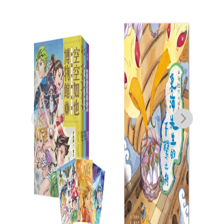
從前從前，公主逃離
搜
了城堡：風靡全球三
十年的政治正確童話
詹姆士．芬．加納
經典
NT$
350
NT$
210