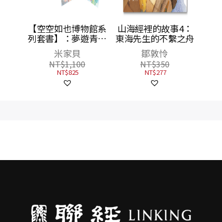
物館系
山海經裡的故事4：
遊青銅
東海先生的不繫之舟
美人／
鄒敦怜
（共3
NT$
350
蚩尤限
NT$
277
一套三