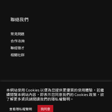
聯絡我們
常見問題
合作洽詢
聯經徵才
相關社群
本網站使用 Cookies 以便為您提供更優質的使用體驗，若繼
續閱覽本網站內容，即表示您同意我們的 Cookies 政策，欲
© 2026 年
聯經出版：思考，連結過去與未來
了解更多資訊請閱讀我們的隱私權聲明。
All Rights Reserved | 本站台資料為版權所有，非經同
意請勿作任何形式之轉載使用
查看隱私權聲明
我同意