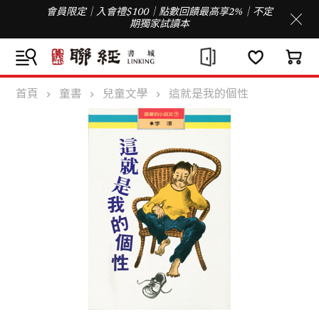
會員限定｜入會禮$100｜點數回饋最高享2%｜不定
期獨家試讀本
首頁
童書
兒童文學
這就是我的個性