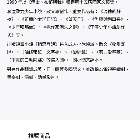
1990 年以《博士、布都與我》獲得第十五屆國家文藝獎。
李潼致力少年小說、散文等創作，重要作品有：《瑞穗的靜
夜》、《蔚藍的太洋日記》、《望天丘》、《魚藤號列車長》、
《少年噶瑪蘭》、《老作家消失之謎》、《李潼少年小說創作
坊》等。
出版短篇小說《相思月娘》跨入成人小說領域。散文〈收集喜
悅〉、〈油條報紙．文字夢〉、〈破紀錄〉、〈努力愛春華〉、
〈率真的白毛阿婆〉等選入國中、國小國文課本。
另有作品翻譯成英、日、韓等多國語文，並改編為電視連續劇、
舞臺劇、偶劇、動畫影片。
推薦商品