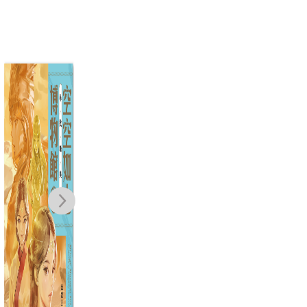
空空如也博物館
我家開戲院
搜
3：決戰玉靈幻
乘
林玫伶
境
米家貝
NT$
250
NT$
198
NT$
380
NT$
300