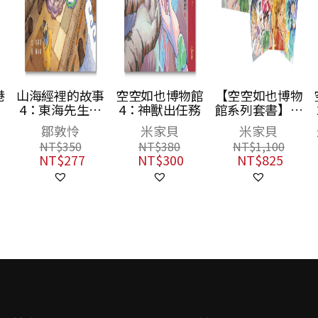
港
山海經裡的故事
空空如也博物館
【空空如也博物
4：東海先生的
4：神獸出任務
館系列套書】：
不繫之舟
夢遊青銅夜宴／
鄒敦怜
米家貝
米家貝
尋找睡美人／決
NT$
350
NT$
380
NT$
1,100
戰玉靈幻境（共
NT$
277
NT$
300
NT$
825
3冊），附贈
「蚩尤限量簽名
酷卡」一套三張