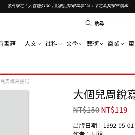
會員限定｜入會禮$100｜點數回饋最高享2%｜不定期獨家試讀本
搜
尋
關
鍵
字
有書籍
人文
社科
文學
藝術
商業
童
:
個兒周銳寫童話
大個兒周銳
NT$
150
NT$
119
出版日期：1992-05-01
作者：周銳