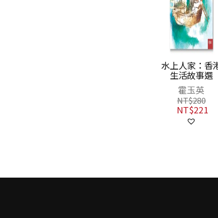
山海經裡的故事
水上人家：香
5：東海先生的
生活故事選
萬里行蹤
鄒敦怜
霍玉英
NT$
360
NT$
280
NT$
284
NT$
221