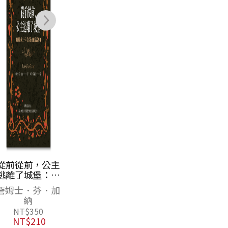
從前從前，公主
逃離了城堡：風
靡全球三十年的
詹姆士．芬．加
政治正確童話經
納
典
NT$
350
NT$
210