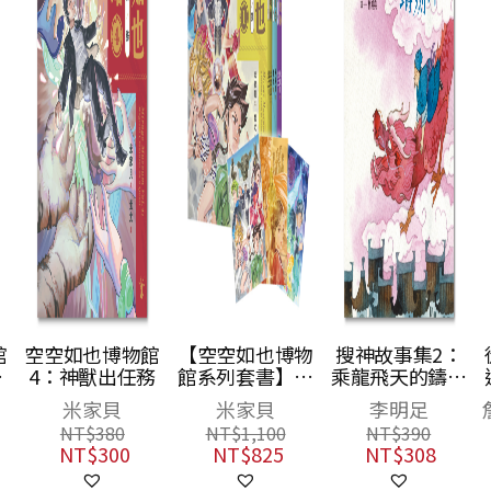
館
空空如也博物館
【空空如也博物
搜神故事集2：
幻
4：神獸出任務
館系列套書】：
乘龍飛天的鑄劍
夢遊青銅夜宴／
師
米家貝
米家貝
李明足
尋找睡美人／決
NT$
380
NT$
1,100
NT$
390
戰玉靈幻境（共
NT$
300
NT$
825
NT$
308
3冊），附贈
「蚩尤限量簽名