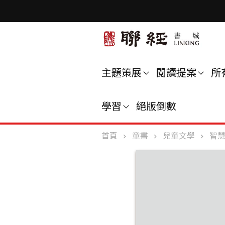
主題策展
閱讀提案
所
學習
絕版倒數
首頁
童書
兒童文學
智慧