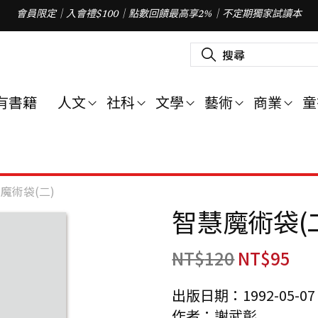
會員限定｜入會禮$100｜點數回饋最高享2%｜不定期獨家試讀本
搜
尋
關
鍵
字
有書籍
人文
社科
文學
藝術
商業
童
:
魔術袋(二)
智慧魔術袋(
NT$
120
NT$
95
出版日期：1992-05-07
作者：謝武彰