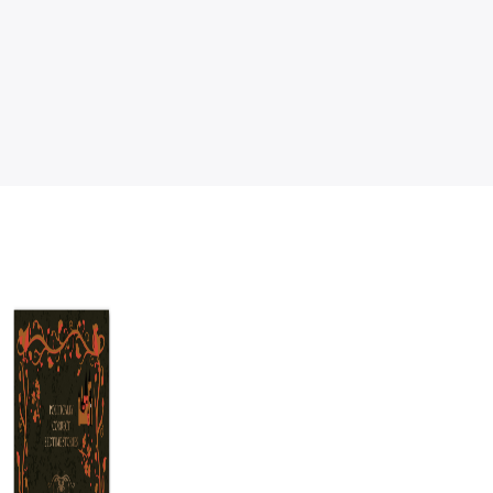
水上人家：香港
山海經裡的故事
生活故事選
4：東海先生的
不繫之舟
霍玉英
鄒敦怜
NT$
280
NT$
350
NT$
221
NT$
277