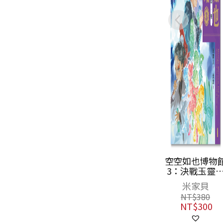
空空如也博物
3：決戰玉靈
境
米家貝
NT$
380
NT$
300