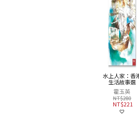
從前從前，公主
水上人家：香
逃離了城堡：風
生活故事選
靡全球三十年的
詹姆士．芬．加
霍玉英
政治正確童話經
納
NT$
280
典
NT$
221
NT$
350
NT$
210