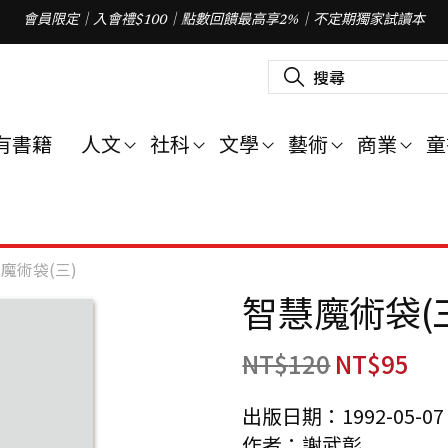
會員限定｜入會禮$100｜點數回饋最高享2%｜不定期獨家試讀本
搜
尋
關
鍵
字
有書籍
人文
社科
文學
藝術
商業
童
:
魔術袋(三)
智慧魔術袋(
NT$
120
NT$
95
出版日期：1992-05-07
作者：謝武彰