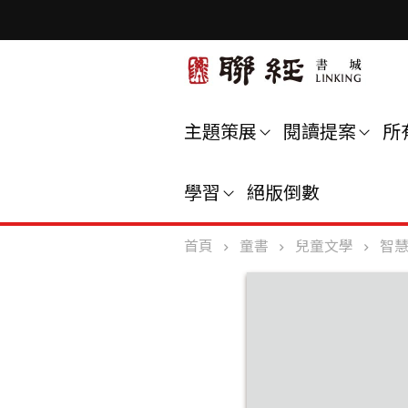
主題策展
閱讀提案
所
學習
絕版倒數
首頁
童書
兒童文學
智慧