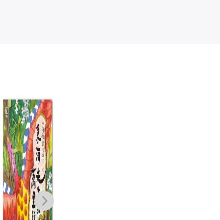
我家開戲院
搜神故事集2：
空
乘龍飛天的鑄劍
3
林玫伶
師
李明足
NT$
250
NT$
198
NT$
390
NT$
308