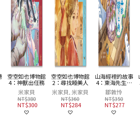
港
空空如也博物館
空空如也博物館
山海經裡的故事
4：神獸出任務
2：尋找睡美人
4：東海先生的
不繫之舟
米家貝
米家貝, 米家貝
鄒敦怜
NT$
380
NT$
360
NT$
350
NT$
300
NT$
284
NT$
277