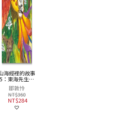
山海經裡的故事
5：東海先生的
萬里行蹤
鄒敦怜
NT$
360
NT$
284