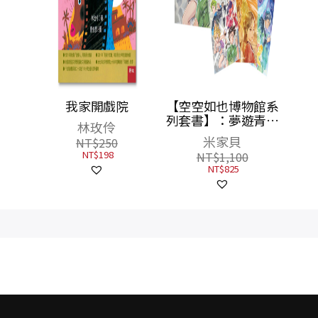
館3：
我家開戲院
【空空如也博物館系
境
列套書】：夢遊青銅
林玫伶
夜宴／尋找睡美人／
米家貝
NT$
250
決戰玉靈幻境（共3
NT$
198
NT$
1,100
冊），附贈「蚩尤限
NT$
825
量簽名酷卡」一套三
張