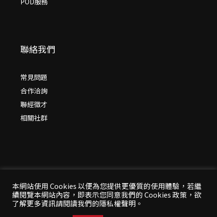
POD服務
聯絡我們
常見問題
合作洽詢
聯經徵才
相關社群
本網站使用 Cookies 以便為您提供更優質的使用體驗，若繼
續閱覽本網站內容，即表示您同意我們的 Cookies 政策，欲
© 2026 年
聯經出版：思考，連結過去與未來
了解更多資訊請閱讀我們的隱私權聲明。
All Rights Reserved | 本站台資料為版權所有，非經同
意請勿作任何形式之轉載使用