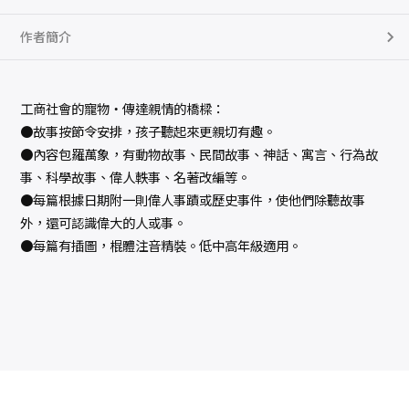
作者簡介
工商社會的寵物‧傳達親情的橋樑：
●故事按節令安排，孩子聽起來更親切有趣。
●內容包羅萬象，有動物故事、民間故事、神話、寓言、行為故
事、科學故事、偉人軼事、名著改編等。
●每篇根據日期附一則偉人事蹟或歷史事件，使他們除聽故事
外，還可認識偉大的人或事。
●每篇有插圖，棍體注音精裝。低中高年級適用。