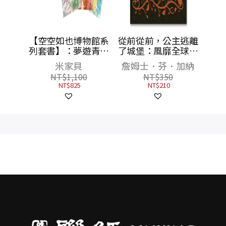
館4：
【空空如也博物館系
從前從前，公主逃離
務
列套書】：夢遊青銅
了城堡：風靡全球三
夜宴／尋找睡美人／
十年的政治正確童話
米家貝
詹姆士．芬．加納
決戰玉靈幻境（共3
經典
NT$
1,100
NT$
350
冊），附贈「蚩尤限
NT$
825
NT$
210
量簽名酷卡」一套三
張