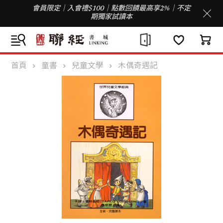
會員限定｜入會禮$100｜點數回饋最高享2%｜不定
期獨家試讀本
首頁
童書
兒童文學
木偶奇遇記