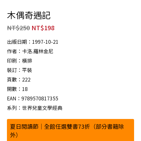
木偶奇遇記
NT$
250
NT$
198
出版日期：1997-10-21
作者：卡洛.羅林金尼
印刷：橫排
裝訂：平裝
頁數：222
開數：18
EAN：9789570817355
系列：世界兒童文學經典
夏日閱讀節｜全館任選雙書73折（部分書籍除
外）