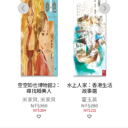
館3：
空空如也博物館2：
水上人家：香港生活
境
尋找睡美人
故事選
米家貝, 米家貝
霍玉英
NT$
360
NT$
280
NT$
284
NT$
221