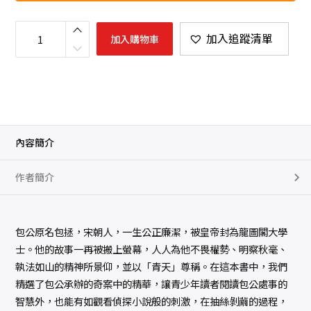
包
公
加入追蹤清單
加入購物車
奇
案
數
量
內容簡介
作者簡介
包公原名包拯，宋朝人，一生公正廉潔，被皇帝封為龍圖閣大學
士。他的故事一再被搬上螢幕，人人為他不畏權勢、明察秋毫、
執法如山的精神所景仰，並以「青天」尊稱。在這本書中，我們
精選了包公承辦的奇案中的精華，讓青少年讀者閱讀包公處事的
智慧外，也能有如觀看偵探小說般的刺激，在抽絲剝繭的過程，