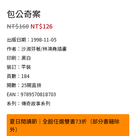
包公奇案
NT$
160
NT$
126
出版日期：1998-11-05
作者：沙淑芬著/林鴻堯插畫
印刷：黑白
裝訂：平裝
頁數：184
開數：25開直排
EAN：9789570818703
系列：傳奇故事系列
夏日閱讀節｜全館任選雙書73折（部分書籍除
外）