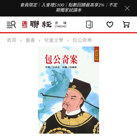
會員限定｜入會禮$100｜點數回饋最高享2%｜不定
期獨家試讀本
首頁
童書
兒童文學
包公奇案