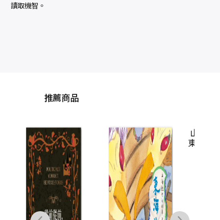
讀取機智。
推薦商品
山海經裡的故事5：
水上
東海先生的萬里行蹤
鄒敦怜
NT$
360
NT$
284