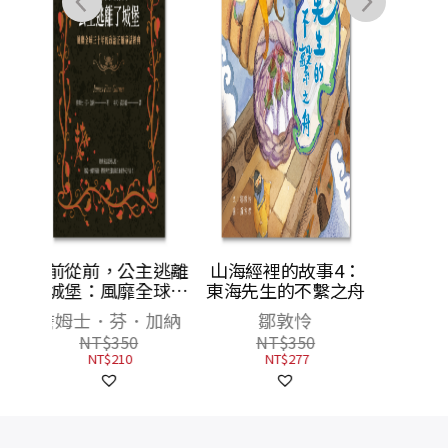
主逃離
山海經裡的故事4：
全球三
東海先生的不繫之舟
確童話
加納
鄒敦怜
NT$
350
NT$
277