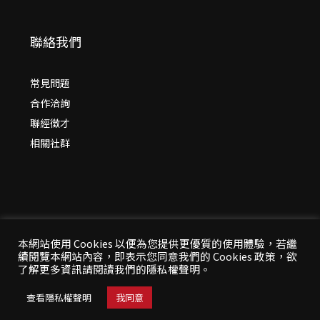
聯絡我們
常見問題
合作洽詢
聯經徵才
相關社群
本網站使用 Cookies 以便為您提供更優質的使用體驗，若繼
續閱覽本網站內容，即表示您同意我們的 Cookies 政策，欲
© 2026 年
聯經出版：思考，連結過去與未來
了解更多資訊請閱讀我們的隱私權聲明。
All Rights Reserved | 本站台資料為版權所有，非經同
意請勿作任何形式之轉載使用
查看隱私權聲明
我同意