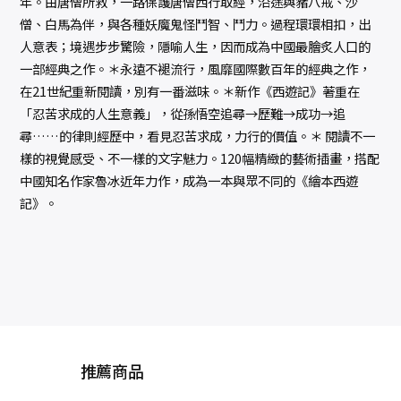
年。由唐僧所救，一路保護唐僧西行取經，沿途與豬八戒、沙
僧、白馬為伴，與各種妖魔鬼怪鬥智、鬥力。過程環環相扣，出
人意表；境遇步步驚險，隱喻人生，因而成為中國最膾炙人口的
一部經典之作。＊永遠不褪流行，風靡國際數百年的經典之作，
在21世紀重新閱讀，別有一番滋味。＊新作《西遊記》著重在
「忍苦求成的人生意義」，從孫悟空追尋→歷難→成功→追
尋……的律則經歷中，看見忍苦求成，力行的價值。＊ 閱讀不一
樣的視覺感受、不一樣的文字魅力。120幅精緻的藝術插畫，搭配
中國知名作家魯冰近年力作，成為一本與眾不同的《繪本西遊
記》。
推薦商品