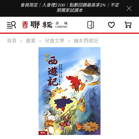
會員限定｜入會禮$100｜點數回饋最高享2%｜不定
期獨家試讀本
首頁
童書
兒童文學
繪本西遊記