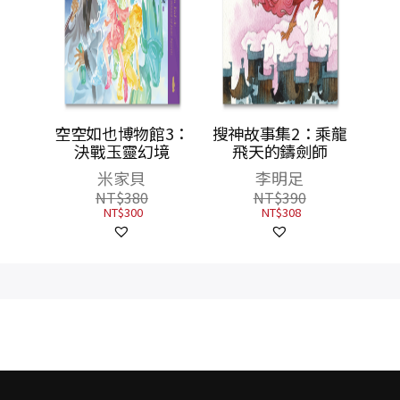
事5：
空空如也博物館3：
搜神故事集2：乘龍
里行蹤
決戰玉靈幻境
飛天的鑄劍師
米家貝
李明足
NT$
380
NT$
390
NT$
300
NT$
308