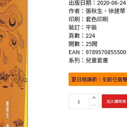
出版日期：2020-06-24
作者：張秋生、徐建華
印刷：套色印刷
裝訂：平裝
頁數：224
開數：25開
EAN：9789570855500
系列：兒童套書
夏日閱讀節｜全館任選雙
中
國
加入購物車
現
代
經
典
童
話