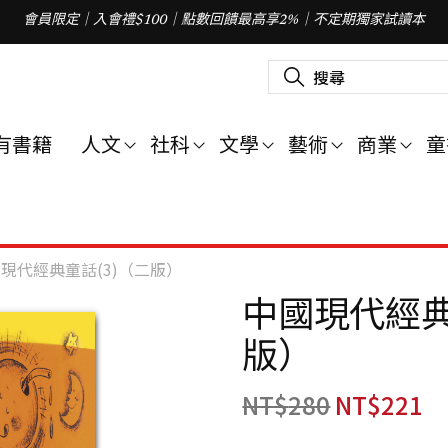
會員限定｜入會禮$100｜點數回饋最高享2%｜不定期獨家試讀本
搜
尋
關
鍵
字
有書籍
人文
社科
文學
藝術
商業
童
:
現代經典童話(3)（二版）
中國現代經典
版）
NT$
280
NT$
221