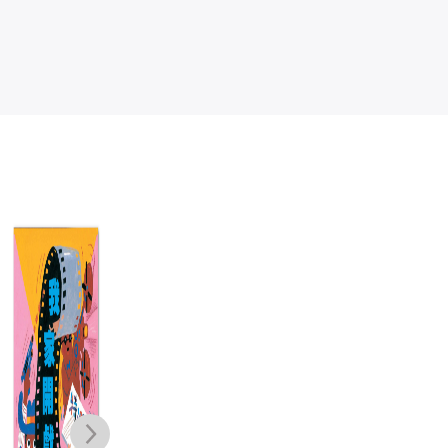
搜神故事集2：
山海經裡的故事
【空空如也博物
水
乘龍飛天的鑄劍
4：東海先生的
館系列套書】：
師
不繫之舟
夢遊青銅夜宴／
李明足
鄒敦怜
米家貝
尋找睡美人／決
NT$
390
NT$
350
NT$
1,100
戰玉靈幻境（共
NT$
308
NT$
277
NT$
825
3冊），附贈
「蚩尤限量簽名
酷卡」一套三張