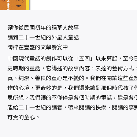
(
3
)
（
二
版
）
讓你從民國初年的稻草人故事
數
量
讀到二十一世紀的外星人童話
陶醉在豐盛的文學饗宴中
中國現代童話的創作可以從「五四」以來算起，至今
史時期的童話，它講述的故事內容，表達的藝術方式
真、純潔、善良的童心是不變的。我們在閱讀這些童
作的心境，更奇妙的是，我們還能讀到那個時代孩子
思所想。我們讀的不僅僅是各個時期的童話，還是各
能給二十一世紀的讀者，帶來閱讀的快樂、閱讀的享
可貴的童心。