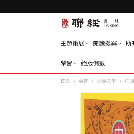
主題策展
閱讀提案
所
學習
絕版倒數
首頁
童書
兒童文學
中國