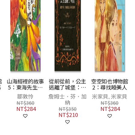
事
從前從前，公主
空空如也博物館
我家開戲院
的
逃離了城堡：風
2：尋找睡美人
林玫伶
靡全球三十年的
詹姆士．芬．加
米家貝, 米家貝
NT$
250
政治正確童話經
納
NT$
198
NT$
360
典
NT$
284
NT$
350
NT$
210