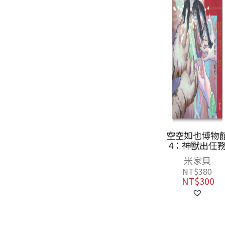
空空如也博物館
山海經裡的故
4：神獸出任務
5：東海先生
萬里行蹤
米家貝
鄒敦怜
NT$
380
NT$
360
NT$
300
NT$
284