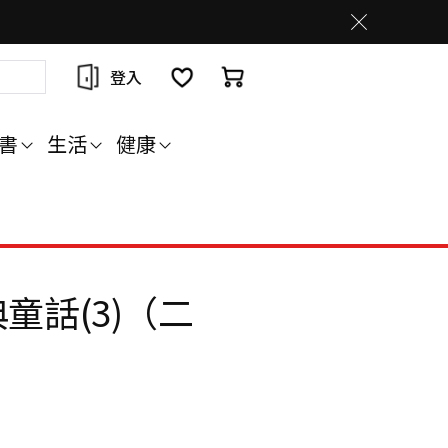
登入
書
生活
健康
童話(3)（二