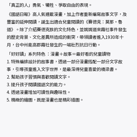
「真正的人」勇氣、犧牲、爭取自由的表現。
《國語日報》高人氣連載漫畫，加上作者重新編寫故事文字，及
豐富的延伸閱讀，誕生出適合兒童閱讀的《賽德克：莫那‧魯
道》。除了介紹賽德克族的文化特色，並娓娓道來霧社事件發生
的歷史背景、文化差異所造成的衝突，帶領讀者進入1930年十
月，台中州能高郡霧社發生的一場壯烈抗日行動。
「好好讀」系列特色 ：漫畫＋故事＝最好看的兒童讀物
1. 特殊編排設計的故事書，透過一部分漫畫搭配一部分文字故
事，引導孩童進入文字世界，是最深得兒童喜愛的橋梁書。
2. 幫助孩子習慣與喜歡閱讀文字。
3. 提升孩子閱讀國語文的能力。
4. 透過漫畫增加可讀性與趣味性。
5. 精緻的繪圖，既是漫畫也是精彩插圖。