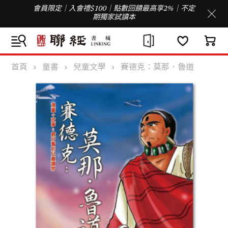
會員限定｜入會禮$100｜點數回饋最高享2%｜不定
期獨家試讀本
首頁
童書
兒童文學
賽德克：莫那．魯道