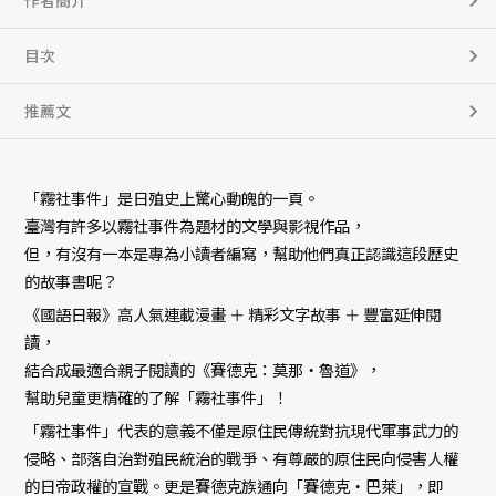
作者簡介
目次
推薦文
「霧社事件」是日殖史上驚心動魄的一頁。
臺灣有許多以霧社事件為題材的文學與影視作品，
但，有沒有一本是專為小讀者編寫，幫助他們真正認識這段歷史
的故事書呢？
《國語日報》高人氣連載漫畫 ＋ 精彩文字故事 ＋ 豐富延伸閱
讀，
結合成最適合親子閱讀的《賽德克：莫那‧魯道》，
幫助兒童更精確的了解「霧社事件」！
「霧社事件」代表的意義不僅是原住民傳統對抗現代軍事武力的
侵略、部落自治對殖民統治的戰爭、有尊嚴的原住民向侵害人權
的日帝政權的宣戰。更是賽德克族通向「賽德克‧巴萊」，即