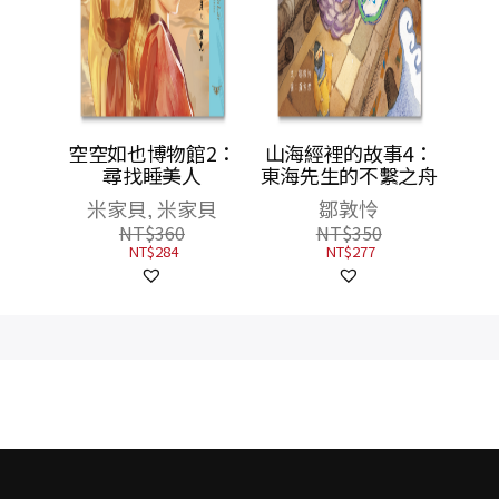
物館系
空空如也博物館2：
山海經裡的故事4：
遊青銅
尋找睡美人
東海先生的不繫之舟
美人／
米家貝, 米家貝
鄒敦怜
（共3
NT$
360
NT$
350
蚩尤限
NT$
284
NT$
277
一套三