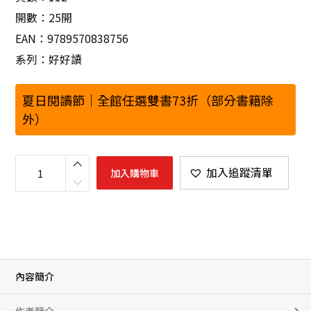
開數：25開
EAN：9789570838756
系列：好好讀
夏日閱讀節｜全館任選雙書73折（部分書籍除
外）
賽
德
加入追蹤清單
加入購物車
克
：
莫
那
．
魯
道
數
量
內容簡介