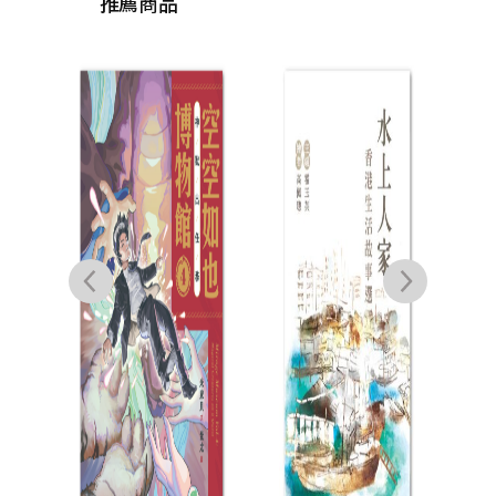
推薦商品
【空
列套
夜宴
決
冊）
量簽