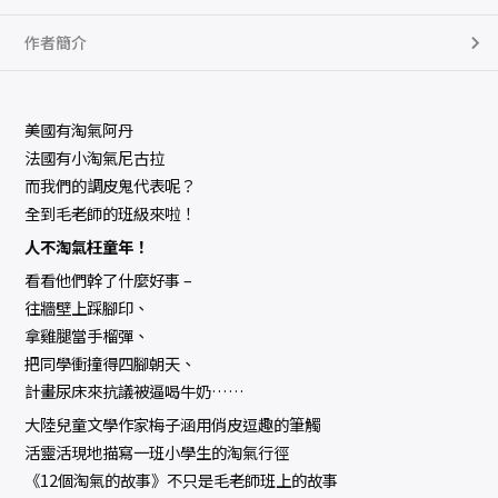
作者簡介
美國有淘氣阿丹
法國有小淘氣尼古拉
而我們的調皮鬼代表呢？
全到毛老師的班級來啦！
人不淘氣枉童年！
看看他們幹了什麼好事 –
往牆壁上踩腳印、
拿雞腿當手榴彈、
把同學衝撞得四腳朝天、
計畫尿床來抗議被逼喝牛奶……
大陸兒童文學作家梅子涵用俏皮逗趣的筆觸
活靈活現地描寫一班小學生的淘氣行徑
《12個淘氣的故事》不只是毛老師班上的故事