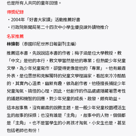
也是所有人共同的童年回憶。
得獎紀錄
‧2004年「好書大家讀」活動推薦好書
‧行政院新聞局第二十四次中小學生優良課外讀物推介
名家推薦
林煥彰
（泰國印尼世界日報副刊主編）
推薦這本書，先說說這本書的作者；梅子涵是位大學教授，教
「中文」是他的本行，教文學當然是他的專業；但熱愛少年兒童
文學，為少年兒童寫作，卻變得更像是他的「專業」。他有嚴肅
外表，是位思想和見解獨特的兒童文學理論家，看起來冷冷酷酷
的，其實內心溫柔，幽默有趣，做為創作者，他極擅長捕捉少年
兒童淘氣、搞怪的心理，因此，他創作的作品處處隱藏著思考性
的議題和機智的回應，對少年兒童的成長、啟發，頗有助益。
這本故事集，沒有嚴肅的說教主題，是一般少年兒童校園裡活生
生的故事的採擷；也沒有誰是「主角」，故事中的人物，個個都
是「主角」。也不是當學生的小男孩才淘氣，小女生也是，甚至
包括老師也有份！