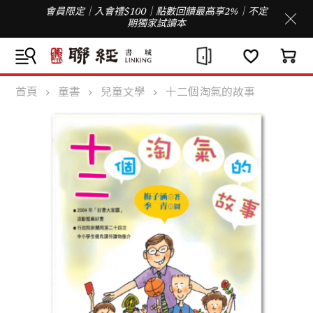
會員限定｜入會禮$100｜點數回饋最高享2%｜不定
期獨家試讀本
首頁
童書
兒童文學
十二個淘氣的故事