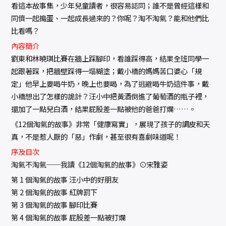
看這本故事集，少年兒童讀者，很容易認同；誰不是曾經這樣和
同儕一起搗蛋、一起成長過來的？你呢？淘不淘氣？能和他們比
比看嗎？
內容簡介
劉東和林曉琪比賽在牆上踩腳印，看誰踩得高，結果全班同學一
起跟著踩，把牆壁踩得一塌糊塗；戴小橋的媽媽苦口婆心「規
定」他早上要喝牛奶，晚上也要喝，為了逃避喝牛奶這件事，戴
小橋想出了怎樣的詭計？汪小中把黃酒倒進了葡萄酒的瓶子裡，
還加了一點兒白酒，結果屁股差一點被他的爸爸打爛……。
《12個淘氣的故事》非常「健康寫實」，展現了孩子的調皮和天
真，不是惹人厭的「惡」作劇，甚至很有喜劇味道呢！
序及目次
淘氣不淘氣──我讀《12個淘氣的故事》⊙宋雅姿
第 1 個淘氣的故事 汪小中的好朋友
第 2 個淘氣的故事 紅牌罰下
第 3 個淘氣的故事 腳印比賽
第 4 個淘氣的故事 屁股差一點被打爛