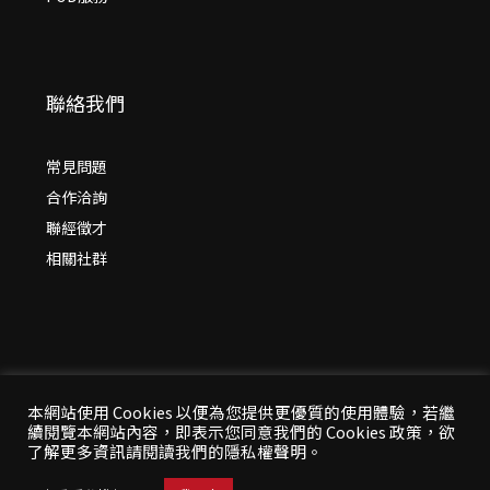
聯絡我們
常見問題
合作洽詢
聯經徵才
相關社群
本網站使用 Cookies 以便為您提供更優質的使用體驗，若繼
續閱覽本網站內容，即表示您同意我們的 Cookies 政策，欲
© 2026 年
聯經出版：思考，連結過去與未來
了解更多資訊請閱讀我們的隱私權聲明。
All Rights Reserved | 本站台資料為版權所有，非經同
意請勿作任何形式之轉載使用