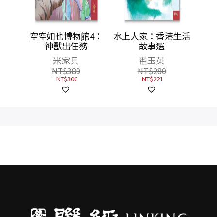
：乘龍
空空如也博物館4：
水上人家：香港生活
師
神獸出任務
故事選
米家貝
霍玉英
NT$
380
NT$
280
NT$
300
NT$
221