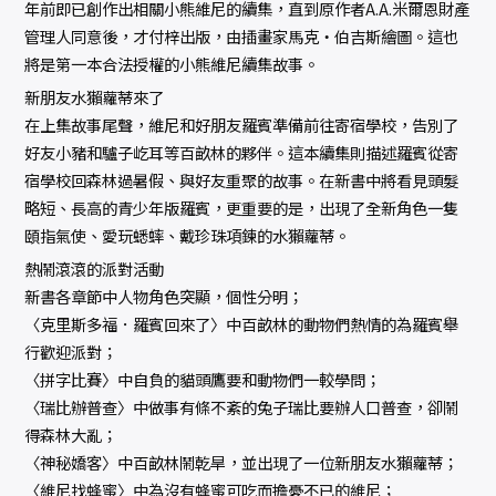
年前即已創作出相關小熊維尼的續集，直到原作者A.A.米爾恩財產
管理人同意後，才付梓出版，由插畫家馬克‧伯吉斯繪圖。這也
將是第一本合法授權的小熊維尼續集故事。
新朋友水獺蘿蒂來了
在上集故事尾聲，維尼和好朋友羅賓準備前往寄宿學校，告別了
好友小豬和驢子屹耳等百畝林的夥伴。這本續集則描述羅賓從寄
宿學校回森林過暑假、與好友重聚的故事。在新書中將看見頭髮
略短、長高的青少年版羅賓，更重要的是，出現了全新角色――一隻
頤指氣使、愛玩蟋蟀、戴珍珠項鍊的水獺蘿蒂。
熱鬧滾滾的派對活動
新書各章節中人物角色突顯，個性分明；
〈克里斯多福．羅賓回來了〉中百畝林的動物們熱情的為羅賓舉
行歡迎派對；
〈拼字比賽〉中自負的貓頭鷹要和動物們一較學問；
〈瑞比辦普查〉中做事有條不紊的兔子瑞比要辦人口普查，卻鬧
得森林大亂；
〈神秘嬌客〉中百畝林鬧乾旱，並出現了一位新朋友水獺蘿蒂；
〈維尼找蜂蜜〉中為沒有蜂蜜可吃而擔憂不已的維尼；