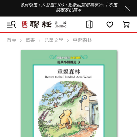
會員限定｜入會禮$100｜點數回饋最高享2%｜不定
期獨家試讀本
首頁
童書
兒童文學
重返森林