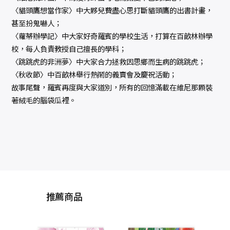
〈貓頭鷹想當作家〉中大夥兒費盡心思打斷貓頭鷹的出書計畫，
甚至扮鬼嚇人；
〈蘿蒂辦學記〉中大家好奇羅賓的學校生活，打算在百畝林辦學
校，每人負責教授自己擅長的學科；
〈跳跳虎的非洲夢〉中大家合力拯救因思鄉而生病的跳跳虎；
〈秋收節〉中百畝林舉行熱鬧的義賣會及慶祝活動；
故事尾聲，羅賓再度與大家道別，所有的回憶滿載在維尼那顆裝
著絨毛的腦袋瓜裡。
推薦商品