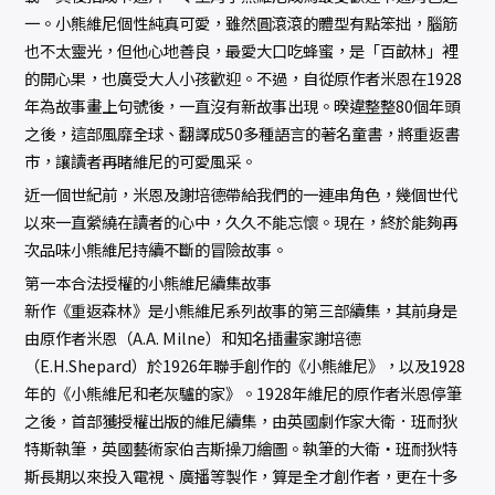
一。小熊維尼個性純真可愛，雖然圓滾滾的體型有點笨拙，腦筋
也不太靈光，但他心地善良，最愛大口吃蜂蜜，是「百畝林」裡
的開心果，也廣受大人小孩歡迎。不過，自從原作者米恩在1928
年為故事畫上句號後，一直沒有新故事出現。暌違整整80個年頭
之後，這部風靡全球、翻譯成50多種語言的著名童書，將重返書
市，讓讀者再睹維尼的可愛風采。
近一個世紀前，米恩及謝培德帶給我們的一連串角色，幾個世代
以來一直縈繞在讀者的心中，久久不能忘懷。現在，終於能夠再
次品味小熊維尼持續不斷的冒險故事。
第一本合法授權的小熊維尼續集故事
新作《重返森林》是小熊維尼系列故事的第三部續集，其前身是
由原作者米恩（A.A. Milne）和知名插畫家謝培德
（E.H.Shepard）於1926年聯手創作的《小熊維尼》，以及1928
年的《小熊維尼和老灰驢的家》。1928年維尼的原作者米恩停筆
之後，首部獲授權出版的維尼續集，由英國劇作家大衛．班耐狄
特斯執筆，英國藝術家伯吉斯操刀繪圖。執筆的大衛‧班耐狄特
斯長期以來投入電視、廣播等製作，算是全才創作者，更在十多