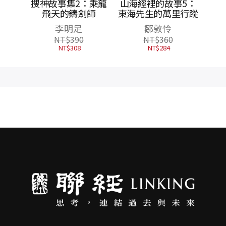
館3：
搜神故事集2：乘龍
山海經裡的故事5：
境
飛天的鑄劍師
東海先生的萬里行蹤
李明足
鄒敦怜
NT$
390
NT$
360
NT$
308
NT$
284