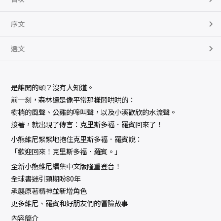
序文
選文
是誰開的頭？沒有人知道。
前一刻，森林還是像平常那樣鬧哄哄的：
樹梢的風聲、公雞的啼叫聲，以及小溪歡欣的水流聲。
接著，就出現了傳言：克里斯多福．羅賓回來了！
小熊維尼緊緊地抱住克里斯多福．羅賓說：
「歡迎回來！克里斯多福．羅賓。」
全新小熊維尼續集中文版隆重登台！
全球書迷引頸期盼80年
承襲原著精神並新增角色
更多維尼、羅賓和好朋友們的冒險故事
內容簡介