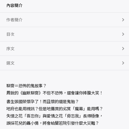
內容簡介
作者簡介
目次
序文
選文
聊齋＝恐怖的鬼故事？
周銳的《幽默聊齋》不但不恐怖，還會讓你捧腹大笑！
書生張國榮懷孕了！而且懷的還是鬼胎？
地府也能用視訊？但是地攤買的劣質「魔幕」能用嗎？
失憶之花「吾忘你」與愛情之花「毋忘我」長得極像，
誤採花兒的聶小倩，將會給蘭若院引發什麼大災難？