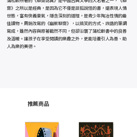
蒲松齡所著的《聊齋誌異》是中國古典文學四大名著之一，《聊
齋》之所以是經典，是因為它不僅是談狐說怪的書，還表現人情
世態，富有俠義豪氣，隱含深刻的道理，是青少年陶冶性情的最
佳讀物。周銳改寫的《幽默聊齋》，以搞笑的方式、詼諧的筆調
寫成，雖然內容與原著截然不同，但卻沿襲了蒲松齡書中的良善
及溫暖。讓孩子在享受閱讀的樂趣之外，更能培養引人為善、助
人為樂的美德。
推薦商品
空