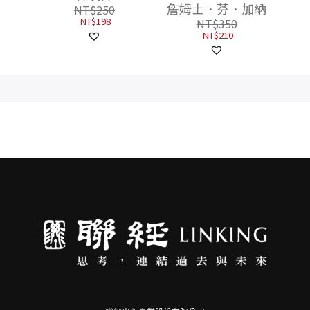
十年的政治正確童話
詹姆士．芬．加納
NT$
250
經典
NT$
198
NT$
350
NT$
210