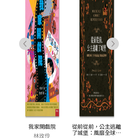
港生活
我家開戲院
從前從前，公主逃離
了城堡：風靡全球三
林玫伶