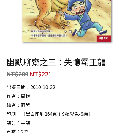
幽默聊齋之三：失憶霸王龍
NT$
280
NT$
221
出版日期：2010-10-22
作者：周銳
繪者：奇兒
印刷：（黑白印刷264頁＋9張彩色插頁）
裝訂：平裝
頁數：273