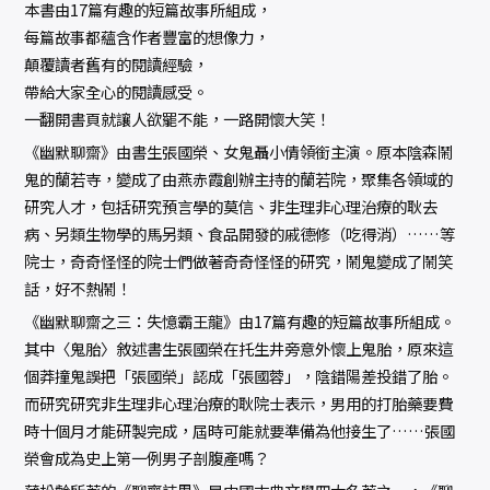
本書由17篇有趣的短篇故事所組成，
每篇故事都蘊含作者豐富的想像力，
顛覆讀者舊有的閱讀經驗，
帶給大家全心的閱讀感受。
一翻開書頁就讓人欲罷不能，一路開懷大笑！
《幽默聊齋》由書生張國榮、女鬼聶小倩領銜主演。原本陰森鬧
鬼的蘭若寺，變成了由燕赤霞創辦主持的蘭若院，聚集各領域的
研究人才，包括研究預言學的莫信、非生理非心理治療的耿去
病、另類生物學的馬另類、食品開發的戚德修（吃得消）……等
院士，奇奇怪怪的院士們做著奇奇怪怪的研究，鬧鬼變成了鬧笑
話，好不熱鬧！
《幽默聊齋之三：失憶霸王龍》由17篇有趣的短篇故事所組成。
其中〈鬼胎〉敘述書生張國榮在托生井旁意外懷上鬼胎，原來這
個莽撞鬼誤把「張國榮」認成「張國蓉」，陰錯陽差投錯了胎。
而研究研究非生理非心理治療的耿院士表示，男用的打胎藥要費
時十個月才能研製完成，屆時可能就要準備為他接生了……張國
榮會成為史上第一例男子剖腹產嗎？