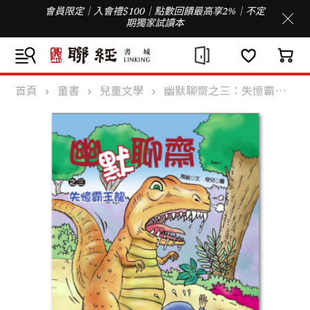
會員限定｜入會禮$100｜點數回饋最高享2%｜不定
期獨家試讀本
首頁
童書
兒童文學
幽默聊齋之三：失憶霸王龍