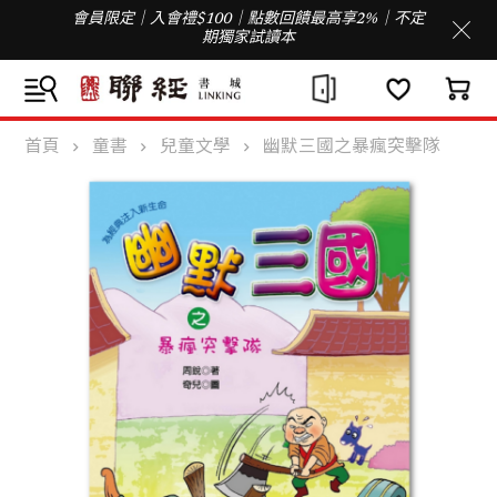
會員限定｜入會禮$100｜點數回饋最高享2%｜不定
期獨家試讀本
首頁
童書
兒童文學
幽默三國之暴瘋突擊隊