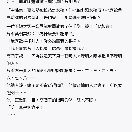
告。」周瑜開始細讀。廣告真的有用嗎？
「中性美」夏侯堅強雖然是女孩，但她很少跟女孩玩，她喜歡曹
彰這樣的男孩叫她「哥們兒」。她還選不選班花呢？
一位不速之客一進屋就對周瑜做了個手勢，說：「站起來！」
周瑜莫明其妙：「為什麼要站起來？」
「我喜歡指揮別人，你必須聽我的指揮。」
「我不喜歡被別人指揮，你憑什麼指揮我？」
高個子說：「因為我是天下第一聰明人。聰明人應該指揮不聰明
的人。」
周瑜看著此人的眼睛小聲地數起數來：一、二、三、四、五、
六、七、八……
他聽人說，瘋子是不會眨眼睛的。他懷疑這個人是瘋子，所以要
證明一下。
他一直數到一百，高個子的眼睛仍然一眨也不眨。
「哈，真是個瘋子！」
……