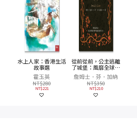
：乘龍
水上人家：香港生活
從前從前，公主逃離
師
故事選
了城堡：風靡全球三
十年的政治正確童話
霍玉英
詹姆士．芬．加納
經典
NT$
280
NT$
350
NT$
221
NT$
210