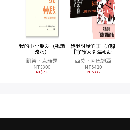
／風中
我的小小朋友（暢銷
戰爭討厭的事（加贈
面雙主
改版）
【守護家園海報&吳
看穿人
宜蓉╳諶淑婷精彩導
凱蒂．克羅瑟
西莫．阿巴迪亞
找到解
讀】）
NT$
300
NT$
420
NT$
237
NT$
332