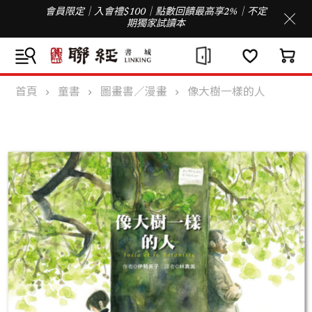
會員限定｜入會禮$100｜點數回饋最高享2%｜不定
期獨家試讀本
首頁
童書
圖畫書／漫畫
像大樹一樣的人