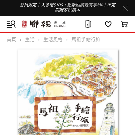
會員限定｜入會禮$100｜點數回饋最高享2%｜不定
期獨家試讀本
首頁
生活
生活風格
馬祖手繪行旅