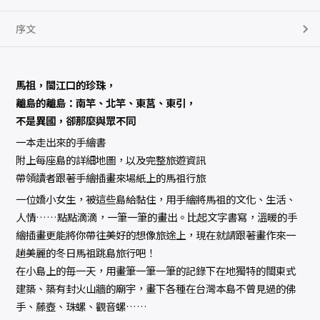
序文
馬祖，閩江口的珍珠，
離島的離島：南竿、北竿、東莒、東引，
不是異國，卻那麼與眾不同
一本走出來的手繪書
附上每座島的詳細地圖，以及完整旅遊資訊
帶領讀者跟著手繪插畫來場紙上的馬祖行旅
一位嬌小女生，被這些島給黏住，用手繪將馬祖的文化、生活、
人情……點點滴滴，一筆一筆的畫出。比起文字書寫，溫暖的手
繪插畫更能將你帶往美好的想像旅途上，現在就請跟著畫作來一
趟美麗的冬日馬祖跳島旅行吧！
在小島上的毎一天，用畫筆一筆一筆的記錄下在地獨特的閩東式
建築、築有封火山牆的廟宇，畫下各種在台灣本島不曾見過的佛
手、藤壺、珠螺、觀音螺……