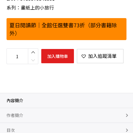
系列：畫紙上的小旅行
夏日閱讀節｜全館任選雙書73折（部分書籍除
外）
馬
祖
加入追蹤清單
加入購物車
手
繪
行
旅
數
量
內容簡介
作者簡介
目次