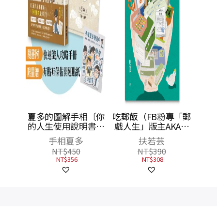
相〔你
夏多的圖解手相〔你
吃郵飯（FB粉專「郵
說明
的人生使用說明書〕
戲人生」版主AKA郵
分析8
【限量贈品組】有貼
局櫃檯小姐扶若芸的
手相夏多
扶若芸
一眼就
有保佑開運貼紙＋快
酸甘甜人生）
NT$
450
NT$
390
財富甚
速識人攻略手冊：用
NT$
356
NT$
308
隨書
掌紋分析8大運勢，
攻略手
讓你一眼就能看透感
情、財富甚至是未
來！