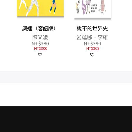
：從前
奧運（客語版）
說不的世界史
遊樂園
陳又凌
愛蓮娜．李維
NT$
380
NT$
390
NT$
300
NT$
308