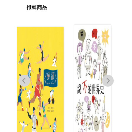
推薦商品
故宮
你逛
從
園》
帝有
贈
過】
簽