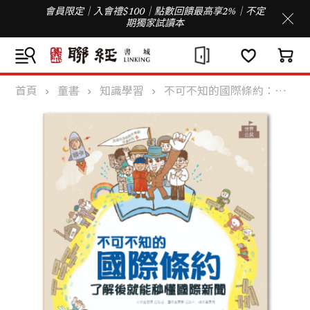
會員限定｜入會禮$100｜點數回饋最高享2%｜不定
期獨家試讀本
首頁
童書
知識學習
不可不知的國際條約：了解後就能秒懂國際新聞