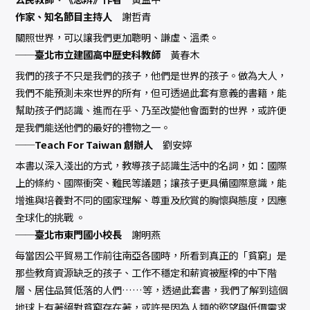
作家、知名節目主持人
謝哲青
關照世界，可以讓我們更加聰明、謙虛、溫柔。
──臺北市立建國高中歷史科教師
黃春木
我們的孩子不只是我們的孩子，他們是世界的孩子。做為大人，
我們不能預測未來世界的所有，但可透過此套有意義的書籍，能
幫助孩子們認識、進而在乎、乃至改變他會面對的世界，或許便
是我們能送他們的最好的禮物之一。
──Teach For Taiwan 創辦人
劉安婷
本書以深入淺出的方式，教導孩子認識生活中的名詞，如：國際
上的條約、國際衝突、難民等議題；讓孩子更具備國際意識，能
增進與培養對不同的國家理解、尊重及欣賞的胸懷與態度，因應
全球化的挑戰 。
──臺北市東門國小校長
謝明燕
每當因公平貿易工作前往南亞各國時，所看到真正的「貧窮」是
那些教育資源缺乏的孩子、工作不穩定和薪資被壓榨的中下階
層、居住品質低落的人們……等，透過此套書，我們了解到這個
地球上有著絕對貧窮存在著，或許是因為人類的慾望與低價需求