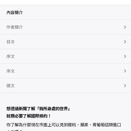
了
解
後
內容簡介
就
能
秒
作者簡介
懂
國
際
新
目次
聞
數
量
序文
序文
選文
想透過新聞了解「我所身處的世界」
就務必要了解國際條約！
你了解為什麼現在市面上可以見到櫻桃、蘋果、青葡萄這類進口