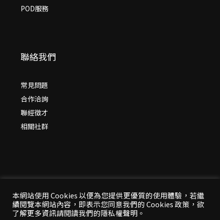
POD服務
聯絡我們
常見問題
合作洽詢
聯經徵才
相關社群
本網站使用 Cookies 以便為您提供更優質的使用體驗，若繼
續閱覽本網站內容，即表示您同意我們的 Cookies 政策，欲
© 2026 年
聯經出版：思考，連結過去與未來
了解更多資訊請閱讀我們的隱私權聲明。
All Rights Reserved | 本站台資料為版權所有，非經同