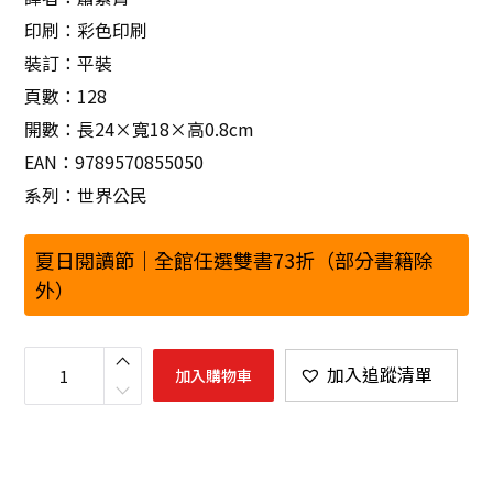
印刷：彩色印刷
裝訂：平裝
頁數：128
開數：長24×寬18×高0.8cm
EAN：9789570855050
系列：世界公民
夏日閱讀節｜全館任選雙書73折（部分書籍除
外）
不
可
加入追蹤清單
加入購物車
不
知
的
國
際
條
約
：