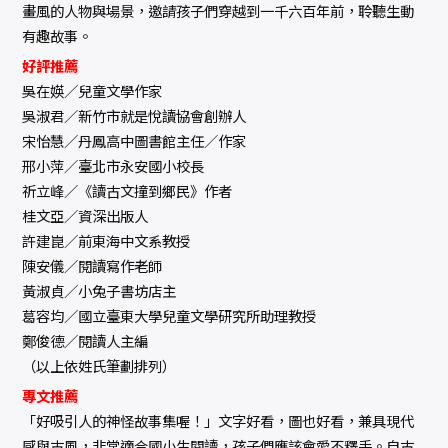
畫風的人物與場景，邀請孩子們穿越到一千六百年前，聆聽生動
有趣故事。
好評推薦
吳在媖／兒童文學作家
吳淑君／新竹市就是悅讀協會創辦人
宋怡慧／丹鳳高中圖書館主任／作家
邢小萍／臺北市永安國小校長
祈立峰／《讀古文撞到鄉民》作者
桂文亞／資深出版人
許建崑／前東海中文系教授
陳安儀／閱讀寫作老師
黃淑貞／小兔子書坊店主
葛容均／國立臺東大學兒童文學研究所助理教授
鄭俊德／閱讀人主編
（以上依姓氏筆劃排列）
專文推薦
「好吸引人的神怪故事集喔！」文字好看，圖也好看，兼具現代
感與古風，非常適合國小生閱讀，孩子們應該會愛不釋手。自古