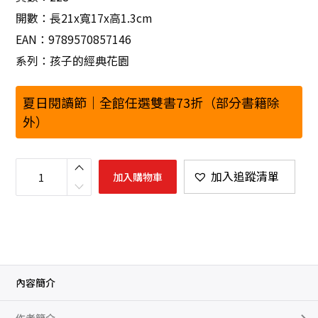
開數：長21x寬17x高1.3cm
EAN：9789570857146
系列：孩子的經典花園
夏日閱讀節｜全館任選雙書73折（部分書籍除
外）
搜
神
加入追蹤清單
加入購物車
故
事
集
：
穿
越
時
空
的
送
信
內容簡介
人
數
量