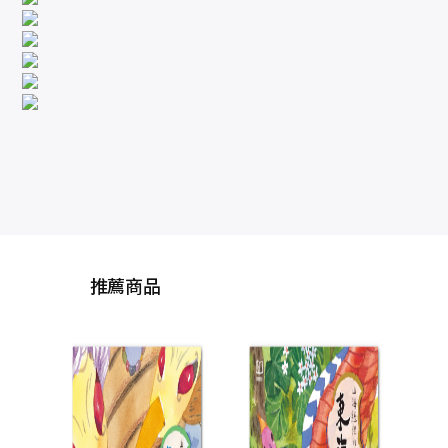
推薦商品
從前
了城
十年
詹