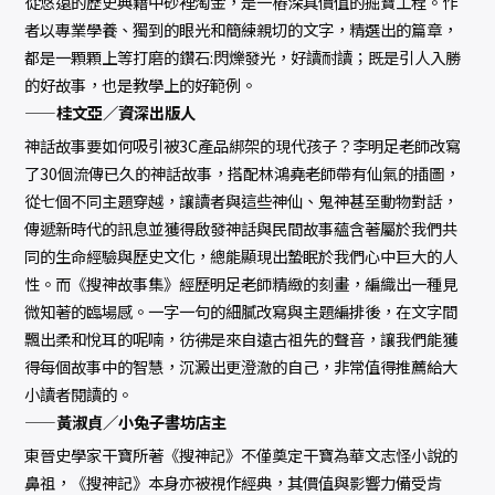
從悠遠的歷史典籍中砂裡淘金，是一樁深具價值的掘寶工程。作
者以專業學養、獨到的眼光和簡練親切的文字，精選出的篇章，
都是一顆顆上等打磨的鑽石:閃爍發光，好讀耐讀；既是引人入勝
的好故事，也是教學上的好範例。
——桂文亞／資深出版人
神話故事要如何吸引被3C產品綁架的現代孩子？李明足老師改寫
了30個流傳已久的神話故事，搭配林鴻堯老師帶有仙氣的插圖，
從七個不同主題穿越，讓讀者與這些神仙、鬼神甚至動物對話，
傳遞新時代的訊息並獲得啟發神話與民間故事蘊含著屬於我們共
同的生命經驗與歷史文化，總能顯現出蟄眠於我們心中巨大的人
性。而《搜神故事集》經歷明足老師精緻的刻畫，編織出一種見
微知著的臨場感。一字一句的細膩改寫與主題編排後，在文字間
飄出柔和悅耳的呢喃，彷彿是來自遠古祖先的聲音，讓我們能獲
得每個故事中的智慧，沉澱出更澄澈的自己，非常值得推薦給大
小讀者閱讀的。
——黃淑貞／小兔子書坊店主
東晉史學家干寶所著《搜神記》不僅奠定干寶為華文志怪小說的
鼻祖，《搜神記》本身亦被視作經典，其價值與影響力備受肯