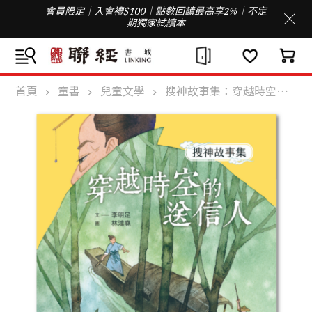
會員限定｜入會禮$100｜點數回饋最高享2%｜不定
期獨家試讀本
首頁
童書
兒童文學
搜神故事集：穿越時空的送信人