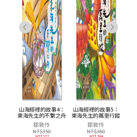
物館系
山海經裡的故事4：
山海經裡的故事5：
遊青銅
東海先生的不繫之舟
東海先生的萬里行蹤
美人／
鄒敦怜
鄒敦怜
（共3
NT$
350
NT$
360
蚩尤限
NT$
277
NT$
284