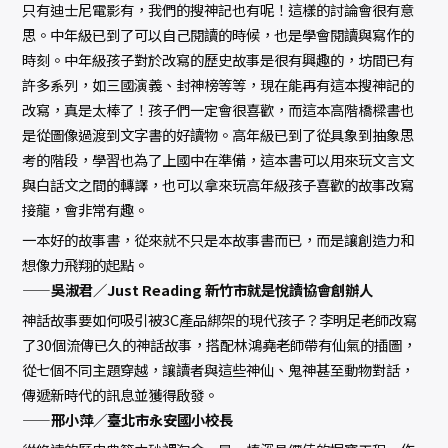
只有迪士尼電影有，我們的搜神記也有呢！這樣的討論會很有意
思。中年級已到了可以自己閱讀的時候，也是學會閱讀與寫作的
時刻。中年級孩子對於改寫的歷史故事是很有興趣的，坊間已有
許多系列，如三國演義、封神榜等等，現在能再有這本搜神記的
改寫，真是太棒了！孩子們一定會很喜歡，而這本高階橋樑書也
是從圖像過渡到文字書的好讀物。高年級已到了從具象到抽象思
考的階段，學習也為了上國中在準備，這本書可以用來玩文言文
與白話文之間的轉譯，也可以拿來玩高年級孩子喜歡的故事改寫
接龍，會非常有趣。
一本好的故事書，從來就不只是本故事書而已，而是讓創造力和
想像力飛翔的起點。
——吳淑君／Just Reading 新竹市就是悅讀協會創辦人
神話故事要如何吸引被3C產品綁架的現代孩子？李明足老師改寫
了30個流傳已久的神話故事，搭配林鴻堯老師帶有仙氣的插圖，
從七個不同主題穿越，讓讀者與這些神仙、鬼神甚至動物對話，
傳遞新時代的訊息並獲得啟發。
——邢小萍／臺北市永安國小校長