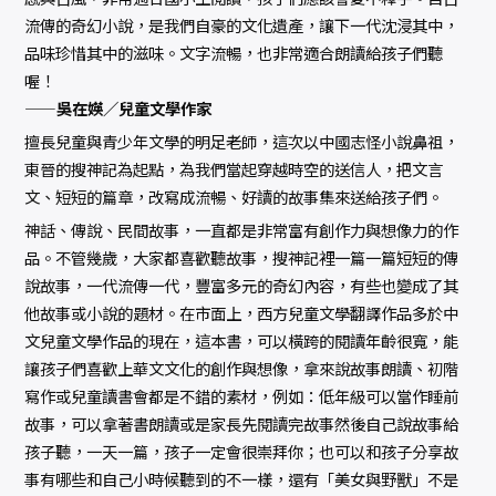
流傳的奇幻小說，是我們自豪的文化遺產，讓下一代沈浸其中，
品味珍惜其中的滋味。文字流暢，也非常適合朗讀給孩子們聽
喔！
——吳在媖／兒童文學作家
擅長兒童與青少年文學的明足老師，這次以中國志怪小說鼻祖，
東晉的搜神記為起點，為我們當起穿越時空的送信人，把文言
文、短短的篇章，改寫成流暢、好讀的故事集來送給孩子們。
神話、傳說、民間故事，一直都是非常富有創作力與想像力的作
品。不管幾歲，大家都喜歡聽故事，搜神記裡一篇一篇短短的傳
說故事，一代流傳一代，豐富多元的奇幻內容，有些也變成了其
他故事或小說的題材。在市面上，西方兒童文學翻譯作品多於中
文兒童文學作品的現在，這本書，可以橫跨的閱讀年齡很寬，能
讓孩子們喜歡上華文文化的創作與想像，拿來說故事朗讀、初階
寫作或兒童讀書會都是不錯的素材，例如：低年級可以當作睡前
故事，可以拿著書朗讀或是家長先閱讀完故事然後自己說故事給
孩子聽，一天一篇，孩子一定會很崇拜你；也可以和孩子分享故
事有哪些和自己小時候聽到的不一樣，還有「美女與野獸」不是