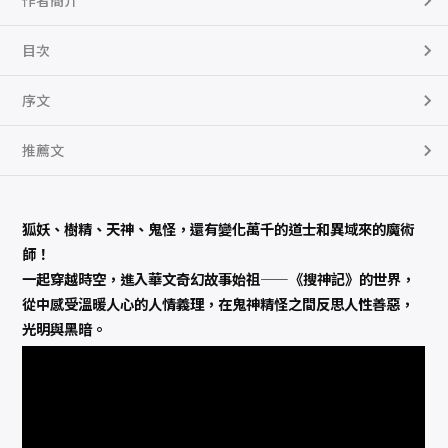
作者簡介
目次
序文
推薦文
狐妖、樹精、天神、鬼怪，還有變化萬千的道士和異域來的魔術
師！
一起穿越時空，進入華文奇幻故事始祖——《搜神記》的世界，
從中感受溫暖人心的人情義理，在鬼神精怪之間反思人性善惡，
光明與黑暗。