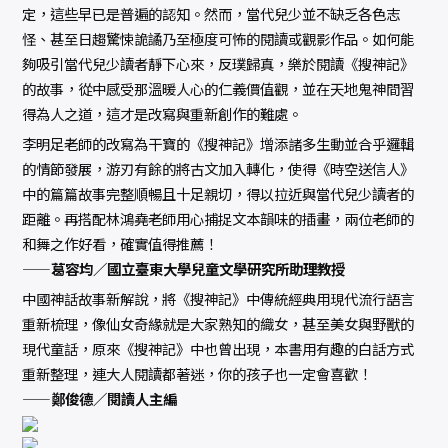
定，這些早已是普遍的認知。然而，當代兒少並不缺乏各色志
怪、甚至日趨驚悚詭譎乃至極度可怖的閱讀或觀影作品。如何能
夠吸引當代兒少讀者靜下心來，反璞歸真，樂於閱讀《搜神記》
的故事，從中感受那溫暖人心的仁義價值觀，並在天地鬼神間習
得為人之道，這才是改寫與重新創作的難處。
李明足老師的改寫為干寶的《搜神記》增添諸多生動並合乎邏輯
的情節發展，游刃有餘的將古文加入轉化，使得《時空送信人》
中的篇篇故事完整順暢且十足親切，得以拉近與當代兒少讀者的
距離。再搭配林鴻堯老師用心捕捉文本韻味的插畫，兩位老師的
和舞之作好看，確實值得推薦！
——葛容均／國立臺東大學兒童文學研究所助理教授
中國神話故事新解說，將《搜神記》中傳統經典用現代流行語言
重新梳理，像仙女奇緣就是大家熟知的織女，甚至美女與野獸的
現代童話，原來《搜神記》中也曾出現，本書用有趣的白話方式
重新整理，連大人閱讀都著迷，你的孩子也一定會喜歡！
——鄭俊德／閱讀人主編