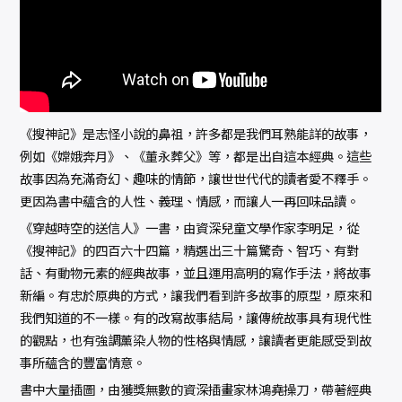
《搜神記》是志怪小說的鼻祖，許多都是我們耳熟能詳的故事，
例如《嫦娥奔月》、《董永葬父》等，都是出自這本經典。這些
故事因為充滿奇幻、趣味的情節，讓世世代代的讀者愛不釋手。
更因為書中蘊含的人性、義理、情感，而讓人一再回味品讀。
《穿越時空的送信人》一書，由資深兒童文學作家李明足，從
《搜神記》的四百六十四篇，精選出三十篇驚奇、智巧、有對
話、有動物元素的經典故事，並且運用高明的寫作手法，將故事
新編。有忠於原典的方式，讓我們看到許多故事的原型，原來和
我們知道的不一樣。有的改寫故事結局，讓傳統故事具有現代性
的觀點，也有強調薰染人物的性格與情感，讓讀者更能感受到故
事所蘊含的豐富情意。
書中大量插圖，由獲獎無數的資深插畫家林鴻堯操刀，帶著經典