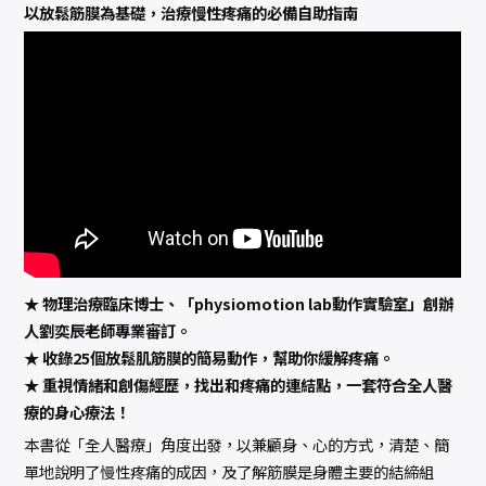
有
以放鬆筋膜為基礎，治療慢性疼痛的必備自助指南
效
釋
放
疼
痛
數
量
★ 物理治療臨床博士、「physiomotion lab動作實驗室」創辦
人劉奕辰老師專業審訂。
★ 收錄25個放鬆肌筋膜的簡易動作，幫助你緩解疼痛。
★ 重視情緒和創傷經歷，找出和疼痛的連結點，一套符合全人醫
療的身心療法！
本書從「全人醫療」角度出發，以兼顧身、心的方式，清楚、簡
單地說明了慢性疼痛的成因，及了解筋膜是身體主要的結締組