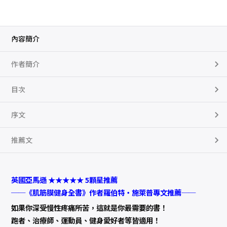
書
：
1
0
大
部
內容簡介
位
x
2
作者簡介
5
個
修
復
目次
動
作
，
序文
專
業
筋
膜
推薦文
治
療
師
教
你
英國亞馬遜 ★★★★★ 5顆星推薦
徒
手
──《肌筋膜健身全書》作者羅伯特‧施萊普專文推薦──
舒
緩
如果你深受慢性疼痛所苦，這就是你最需要的書！
緊
繃
跑者、治療師、運動員、健身愛好者等皆適用！
，