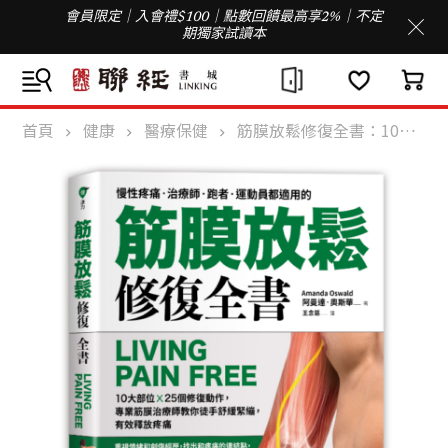
會員限定｜入會禮$100｜點數回饋最高享2%｜不定
期獨家試讀本
首頁
健康
醫療保健
筋膜放鬆修復全書：10大部位 x 25個修復動作，專業筋膜治療師教你徒手舒緩緊繃，有效釋放疼痛