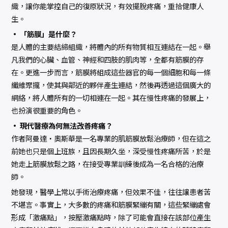
織，讓你能掌控自己的復原狀況，有效擺脫疼痛，重拾健康人
生。
• 「筋膜」是什麼？
是人體的主要結締組織，將體內的所有物質相互連結在一起。舉
凡我們的心臟、血管、神經和四肢的肌肉等，全都有筋膜的存
在。更進一步而言，筋膜將組成這些器官的每一個細胞和每一條
纖維聚攏，使其與鄰近的夥伴產生連結，然後再透過這個廣大的
網絡，將人體所有的一切相連在一起。其在慢性疼痛的發展上，
也扮演很重要的角色。
• 現代醫療為何無法改善疼痛？
作者阿曼達‧奧斯華是一名專業的肌筋膜放鬆治療師，但在這之
前她也只是個上班族，且因長期久坐，深受慢性疼痛所苦，於是
她走上筋膜放鬆之路，在接受專業訓練後成為一名合格的治療
師。
她發現，醫學上常以手術治療疼痛，但效果不佳，往往讓患者苦
不堪言。事實上，大多數的疼痛和筋膜緊繃有關，這些緊繃處會
形成「激痛點」，按壓激痛點時，除了可能會直接在該部位產生