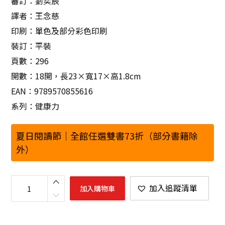
審訂：劉奕辰
譯者：王念慈
印刷：單色及部分彩色印刷
裝訂：平裝
頁數：296
開數：18開，長23×寬17×高1.8cm
EAN：9789570855616
系列：健康力
夏日閱讀節｜全館任選雙書73折（部分書籍除
外）
筋
膜
加入追蹤清單
加入購物車
放
鬆
修
復
全