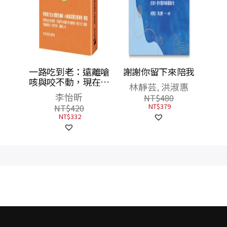
內臟脂
一路吃到老：遠離嗆
謝謝你留下來陪我
30～
咳與咬不動，現在開
林靜芸, 洪淑惠
的養肝
始這樣做，輕鬆吃喝
李怡昕
NT$
480
肝也不
到99
NT$
379
NT$
420
NT$
332