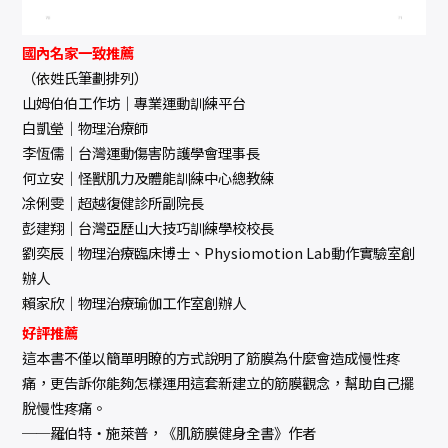
國內名家一致推薦
（依姓氏筆劃排列）
山姆伯伯工作坊｜專業運動訓練平台
白凱瑩｜物理治療師
李恆儒｜台灣運動傷害防護學會理事長
何立安｜怪獸肌力及體能訓練中心總教練
凃俐雯｜超越復健診所副院長
彭建翔｜台灣亞歷山大技巧訓練學校校長
劉奕辰｜物理治療臨床博士、Physiomotion Lab動作實驗室創
辦人
賴家欣｜物理治療瑜伽工作室創辦人
好評推薦
這本書不僅以簡單明瞭的方式說明了筋膜為什麼會造成慢性疼
痛，更告訴你能夠怎樣運用這套新建立的筋膜觀念，幫助自己擺
脫慢性疼痛。
──羅伯特‧施萊普，《肌筋膜健身全書》作者