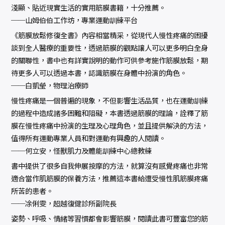
淺顯、貼近現實生活的實用筋膜書籍，十分推薦。
──山姆伯伯工作坊，專業運動訓練平台
《筋膜放鬆修復全書》內容相當精采，從現代人慢性疼痛的困擾
談到全人醫療的重要性，透過筋膜的觀點讓人可以更多明白全身
的關聯性，書中也有詳實說明的動作可供參考施作筋膜放鬆，期
待更多人可以透過本書，認識筋膜在身體中扮演的角色。
──白凱瑩，物理治療師
慢性疼痛是一個普遍的現象，不但影響生活品質，也在運動訓練
的過程中造成諸多困難和阻礙，本書透過筋膜的理論，詮釋了筋
膜在慢性疼痛中扮演的生理及心理角色，並且提供解決的方法，
值得所有運動專業人員和對運動有興趣的人閱讀。
──何立安，怪獸肌力及體能訓練中心總教練
書中提供了很多自我伸展按摩的方法，就算沒有感覺疼痛也非常
適合當作肌筋膜的保養方法，推薦這本書給遭受慢性肌筋膜疼痛
所苦的患者。
──凃俐雯，超越復健診所副院長
姿勢、呼吸、情緒等習慣都會影響筋膜，閱讀此書可豐富您的筋