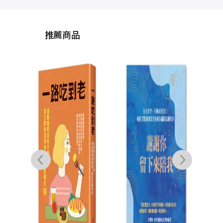
推薦商品
這2
成癮
人