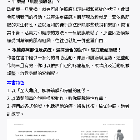
• 什麼是「肌筋膜放鬆」？
軟組織一旦受損，就有可能使筋膜出現缺損和緊繃的狀況，此舉
會限制我們的行動，並產生疼痛感。肌筋膜放鬆就是一套依循筋
膜的天生特性，並以溫和的徒手療法排除那些缺損和緊繃，恢復
其平衡、活動力和健康的方法。一旦筋膜放鬆了，那些因筋膜緊
繃受到禁錮的肌肉組織，往往也就能一併重獲自由。
• 根據疼痛部位及病症，選擇適合的動作，徹底放鬆筋膜！
作者在書中提供一系列的自助活動、伸展和肌筋膜運動，這些動
作簡單且有效，你可以依照自己的疼痛程度、柔軟度及活動度做
調整，放鬆身體的緊繃感。
本書特色
1. 以「全人角度」解釋筋膜和身體的關係。
2. 以清楚簡單的說明搭配動作，教你擺脫慢性疼痛。
3. 適用於各式領域，包括運動治療、術後修復、瑜伽伸展、跑者
訓練等。