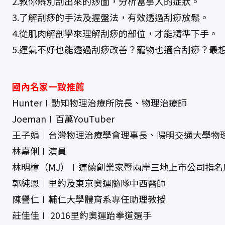
2.教你辨別刮出來的痧圖，分析當事人的症狀。
3.了解刮痧的手法及握盤法，有效透過刮痧放鬆。
4.從肌肉解剖學來理解刮痧的部位，才能精準下手。
5.運氣不好也能透過刮痧改善？寵物也適合刮痧？最
國內名家一致推薦
Hunter∣動知物理治療所院長、物理治療師
Joeman∣百萬YouTuber
王子娟︱台灣物理治療學會理事長、陽明交通大學物
林嘉俐∣演員
林明樟（MJ）∣連續創業家暨兩岸三地上市公司指名
郭純恩︱里約及東京奧運隨隊中西醫師
陳譽仁∣輔仁大學體育系專任助理教授
莊佳佳∣ 2016里約奧運跆拳道選手