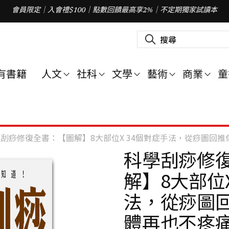
會員限定｜入會禮$100｜點數回饋最高享2%｜不定期獨家試讀本
搜
尋
關
鍵
字
有書籍
人文
社科
文學
藝術
商業
童
:
刮痧修復全書：【圖解】8大部位X 34個對症手法，從痧圖回
科學刮痧修
解】8大部位X
法，從痧圖
體再也不疼