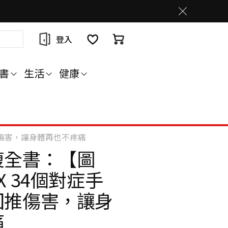
登入
書
生活
健康
推傷害，讓身體再也不疼痛
復全書：【圖
 34個對症手
回推傷害，讓身
痛