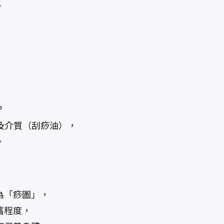
，
？
及介質（刮痧油），
。
為「痧圖」，
舊程度，