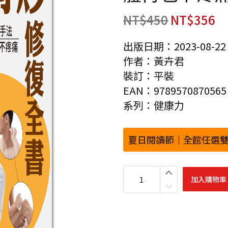
NT$
450
NT$
356
出版日期：2023-08-22
作者：黃卉君
裝訂：平裝
EAN：9789570870565
系列：健康力
夏日閱讀節｜全館任選雙
科
學
加入購物車
刮
痧
修
復
全
書
：