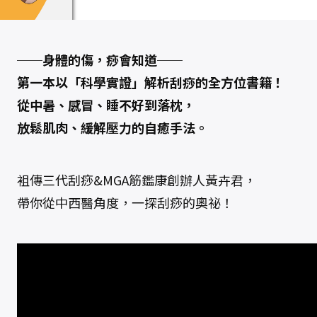
【
圖
解
】
8
大
──身體的傷，痧會知道──
部
位
第一本以「科學實證」解析刮痧的全方位書籍！
X
3
從中暑、感冒、睡不好到落枕，
4
個
放鬆肌肉、緩解壓力的自癒手法。
對
症
手
法
，
從
袓傳三代刮痧&MGA筋鑑康創辦人黃卉君，
痧
圖
帶你從中西醫角度，一探刮痧的奧祕！
回
推
傷
害
，
讓
身
體
再
也
不
疼