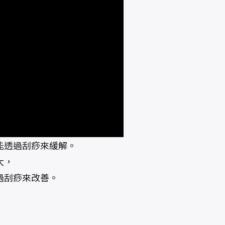
能透過刮痧來緩解。
大，
過刮痧來改善。