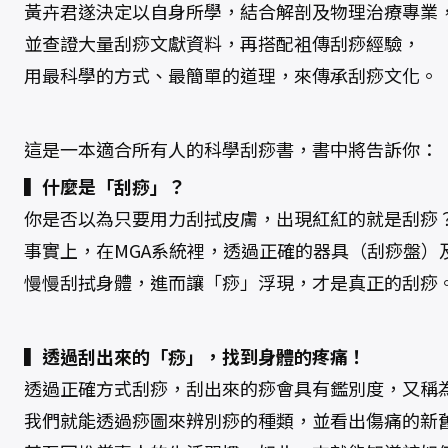
黃卉君遂決定以自身所學，結合解剖及物理治療專業
並查證大量刮痧文獻資料，再搭配袓傳刮痧經驗，
用最科學的方式、最簡單的道理，來傳承刮痧文化。
這是一本適合所有人的科學刮痧書，書中將告訴你：
▍什麼是「刮痧」？
你是否以為只要用力刮拭皮膚，出現紅紅的就是刮痧
事實上，在MGA系統裡，透過正確的器具（刮痧盤）
慢慢刮拭身體，進而讓「痧」浮現，才是真正的刮痧
▍透過刮出來的「痧」，找到身體的疼痛！
透過正確方式刮痧，刮出來的痧會具有鑑別度，又稱
我們就能透過痧圖來辨別痧的種類，並看出傷痛的新