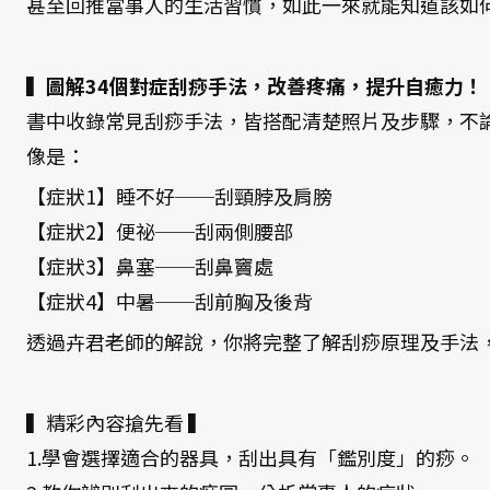
甚至回推當事人的生活習慣，如此一來就能知道該如
▍圖解34個對症刮痧手法，改善疼痛，提升自癒力！
書中收錄常見刮痧手法，皆搭配清楚照片及步驟，不
像是：
【症狀1】睡不好──刮頸脖及肩膀
【症狀2】便祕──刮兩側腰部
【症狀3】鼻塞──刮鼻竇處
【症狀4】中暑──刮前胸及後背
透過卉君老師的解說，你將完整了解刮痧原理及手法
▍精彩內容搶先看 ▍
1.學會選擇適合的器具，刮出具有「鑑別度」的痧。