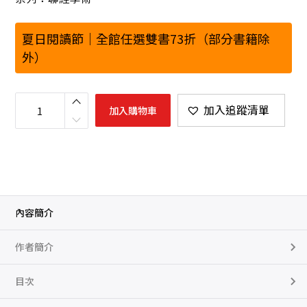
夏日閱讀節｜全館任選雙書73折（部分書籍除
外）
情
動
加入追蹤清單
加入購物車
於
「
中
」
：
當
代
中
國
的
思
內容簡介
想
爭
鳴
作者簡介
與
情
感
政
目次
治
數