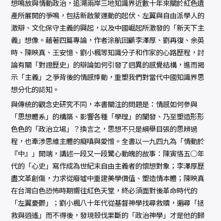
想鳴放與情動政治，追溯兩岸三地知識界近數十年來關於紅色遺
產所展開的爭鳴，包括新啟蒙運動的起伏、左翼與自由派學人的
激辯、文化保守主義的興起，以及中國崛起所激發的「新天下主
義」想像。藉著四篇專論，作者涂航回顧李澤厚、劉再復、余英
時、陳映真、王安憶、劉小楓等知識分子和作家的心路歷程，討
論有關「對證歷史」的辯論如何引發了迥異的感覺結構，進而揭
示「主義」之爭背後的情感悸動，重塑我們對當代中國知識界思
想分化的認知。
與傳統的觀念史研究不同，本書關注的問題是：情感如何參與
「思想體系」的構築、影響各種「學理」的闡發、乃至塑造形形
色色的「政治立場」？換言之，思想不只是綱舉目張的思辨過
程，也牽涉思維主體的癡嗔與愛憎。全書以一九四九為「情動於
『中』」開端，講述一段又一段驚心動魄的故事：陳寅恪五○年
代的「心史」寫作成為世紀末自由主義者的懷想對象；李澤厚歷
盡文革創傷，力求從廢墟中重建美學價值、塑造情本體；陳映真
在台灣白色恐怖時期嚮往紅色天堂，終必須面對後革命時代的
「左翼憂鬱」；劉小楓八十年代從基督神學找尋救贖，遍尋「拯
救與逍遙」而不得後，發現殺伐果斷的「政治神學」才是他的歸