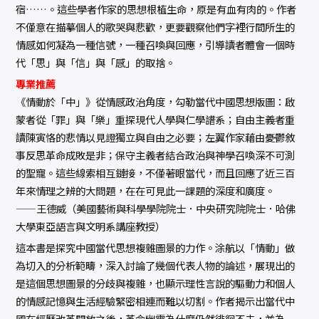
宿……。這些學者作家的思想根植生命，原是有血有肉的。作者
不僅意在描摹個人的歌哭與悲歡，更要觀察他們字裡行間所生的
情感如何凝為一種信號，一種召喚與回應，引導讀者體會一個時
代「思」與「信」與「感」的取捨。
專業推薦
《情動於「中」》從情感政治角度，勾勒當代中國思想版圖：啟
蒙者從「罪」與「樂」重探現代人學與仁學譜系；自由主義者重
讀陳寅恪的悲情以見證獨立與自由之必要；左翼作家藉由憂鬱敘
事反思革命成敗是非；保守主義者結合政治與神學召喚深不可測
的聖寵。這些線索相互鏈接，不僅著眼當代，而且回應了近三百
年來情理之辨的大問題，在在可見此一課題的深度和廣度。
——王德威（美國藝術與科學學院院士．中央研究院院士．哈佛
大學東亞語言與文明系講座教授）
這本書是探究中國當代思想複雜圖景的力作。涂航以「情動」做
為切入的分析範疇，深入討論了幾個代表人物的論述，展現出的
是這個思想圖景的分歧與複雜，也顯示理性言說的驅動力和個人
的情感記憶與生活經驗緊密相連而難以切割。作者揭示出當代中
國在經歷改革開放之後，革命幽靈為什麼仍然徘徊不去，並為