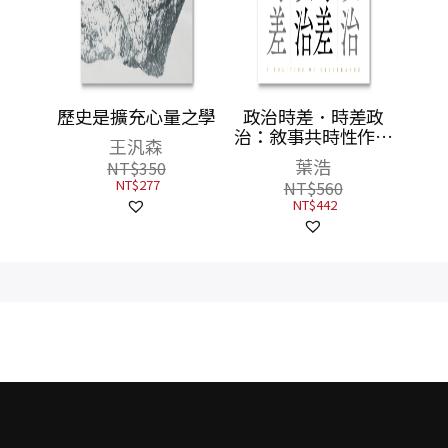
歷史是擴充心量之學
政治時差．時差政
治：敘事共時性作為
王汎森
民主政治的一種想像
葉浩
NT$
350
NT$
277
NT$
560
NT$
442