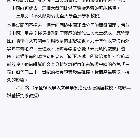
「中國向何處去」這個大哉問提供了繼續追索的可能路徑。
——丘慧芬（不列顛哥倫比亞大學亞洲學系教授）
本書試圖回答過去一個世紀困擾中國知識分子的關鍵問題：何為
（中國）革命？從陳獨秀到李澤厚的幾代仁人志士都以「感時憂
國」情懷介入有關革命與啟蒙的思想論戰。九十年代以來海內外
學界眾聲喧嘩，王德威、汪暉等學者心憂「未完成的啟蒙」議
題，發掘革命的唯情向度以及「向下超越」的政治潛能。涂航承
前啟後，通過細膩的文本分析討論近百年來激盪中國的各色「主
義」如何同二十一世紀的社會現實發生碰撞，從而產生廣泛、持
久的影響。
——柏右銘 （華盛頓大學人文學學系洛克伍德講座教授．電影與
媒體研究系教授）