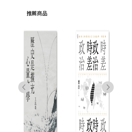
推薦商品
思
榮劍
陳冠
森,
小兵
三,