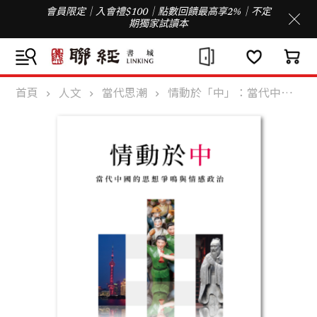
會員限定｜入會禮$100｜點數回饋最高享2%｜不定
期獨家試讀本
首頁
人文
當代思潮
情動於「中」：當代中國的思想爭鳴與情感政治