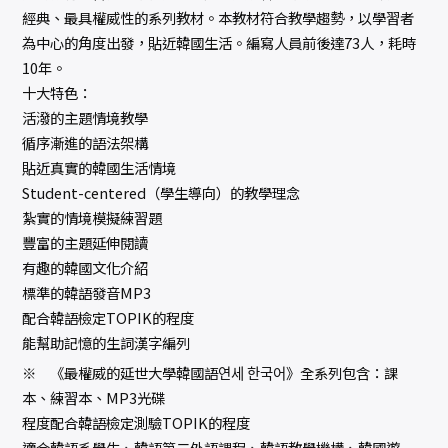
經典、最具權威性的系列教材。本教材符合教學趨勢，以學習者
為中心的角度出發，貼近韓國生活。編寫人員前後達73人，耗時
10年。
十大特色：
活潑的主題情境教學
循序漸進的語法架構
貼近真實的韓國生活情境
Student-centered（學生導向）的教學理念
紮實的情境模擬練習題
豐富的主題延伸閱讀
有趣的韓國文化介紹
標準的韓語發音MP3
配合韓語檢定TOPIK的程度
能幫助記憶的生詞漢字編列
※ 《最權威的延世大學韓國語연세 한국어》全系列包含：課
本、練習本、MP3光碟
程度配合韓語檢定測驗TOPIK的程度
適合韓語系學生、韓語第二外語課程、韓語教學機構、韓國遊