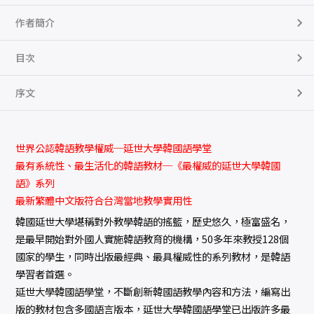
（
附
作者簡介
M
P
3
光
目次
碟
一
片
序文
）
數
量
世界公認韓語教學權威─延世大學韓國語學堂
最有系統性、最生活化的韓語教材─《最權威的延世大學韓國
語》系列
最新繁體中文版符合台灣當地教學實用性
韓國延世大學堪稱對外教學韓語的搖籃，歷史悠久，極富盛名，
是最早開始對外國人實施韓語教育的機構，50多年來教授128個
國家的學生，同時出版最經典、最具權威性的系列教材，是韓語
學習者首選。
延世大學韓國語學堂，不斷創新韓國語教學內容和方法，編寫出
版的教材包含多國語言版本，延世大學韓國語學堂已出版許多最