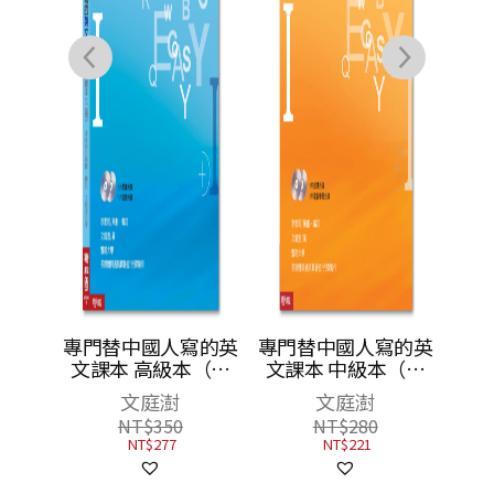
大學韓
專門替中國人寫的英
專門替中國人寫的英
6進階
文課本 高級本（上
文課本 中級本（上
冊）
冊）（三版）
韓國語
文庭澍
文庭澍
NT$
350
NT$
280
NT$
277
NT$
221