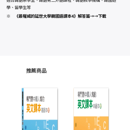
學、留學生等
※
《最權威的延世大學韓國語課本4》解答篇→→下載
推薦商品
舞文
第十
作
心岱
仁
翡、