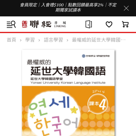
會員限定｜入會禮$100｜點數回饋最高享2%｜不定
期獨家試讀本
首頁
學習
語言學習
最權威的延世大學韓國語課本4（附MP3光碟一片）