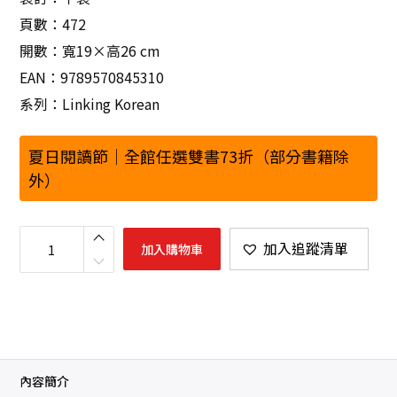
頁數：472
開數：寬19×高26 cm
EAN：9789570845310
系列：Linking Korean
夏日閱讀節｜全館任選雙書73折（部分書籍除
外）
最
權
加入追蹤清單
加入購物車
威
的
延
世
大
學
韓
國
語
課
本
內容簡介
4