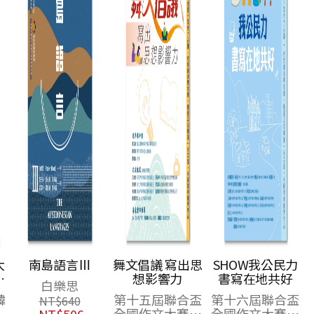
大
南島語言Ⅲ
舞文倡議 寫出思
SHOW我公民力
本
想影響力
書寫在地共好
白樂思
套
韓
第十五屆聯合盃
第十六屆聯合盃
NT$
640
全國作文大賽優
全國作文大賽優