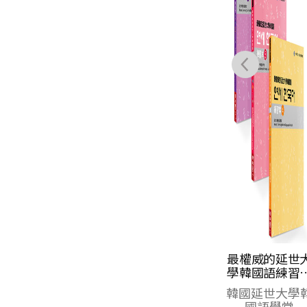
最權威的延世大
最權威的延世
學韓國語課本
學韓國語練習
（4-6進階版套
（4-6進階版
韓國延世大學韓
韓國延世大學
書）
書）
國語學堂
國語學堂