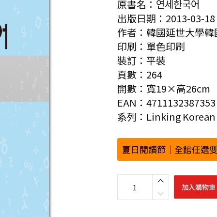
原書名：연세한국어
出版日期：2013-03-18
作者：韓國延世大學韓
印刷：單色印刷
裝訂：平裝
頁數：264
開數：寬19×高26cm
EAN：4711132387353
系列：Linking Korean
夏日閱讀節｜全館任選雙
最
權
加入購物車
威
的
延
世