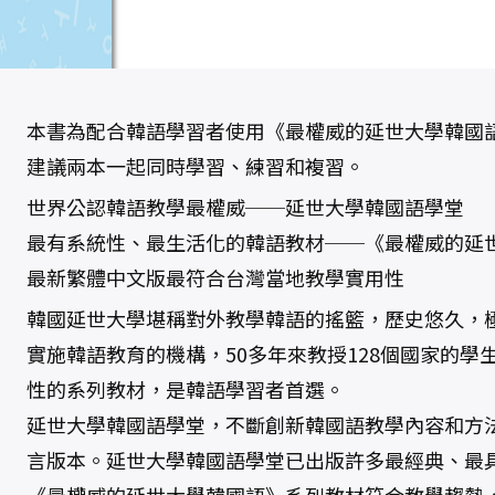
大
學
韓
國
語
練
習
本
1
本書為配合韓語學習者使用《最權威的延世大學韓國
（
附
建議兩本一起同時學習、練習和複習。
M
P
3
世界公認韓語教學最權威──延世大學韓國語學堂
光
碟
最有系統性、最生活化的韓語教材──《最權威的延
一
片
最新繁體中文版最符合台灣當地教學實用性
）
數
量
韓國延世大學堪稱對外教學韓語的搖籃，歷史悠久，
實施韓語教育的機構，50多年來教授128個國家的學
性的系列教材，是韓語學習者首選。
延世大學韓國語學堂，不斷創新韓國語教學內容和方
言版本。延世大學韓國語學堂已出版許多最經典、最