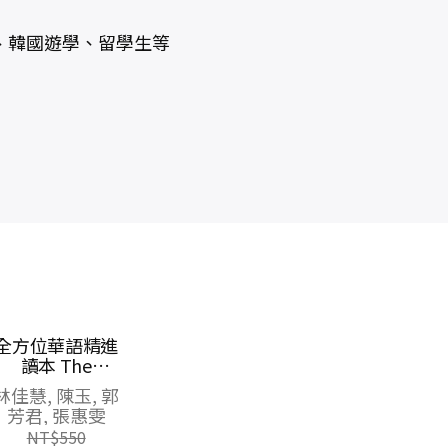
、韓國遊學、留學生等
專門替中國人寫
專門替中國人寫
的英文課本 中級
的英文課本 高級
本（上冊）（三
本（上冊）
文庭澍
文庭澍
版）
NT$
280
NT$
350
NT$
221
NT$
277