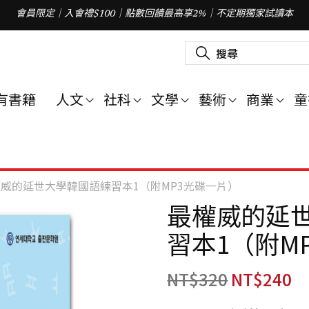
會員限定｜入會禮$100｜點數回饋最高享2%｜不定期獨家試讀本
搜
尋
關
鍵
字
有書籍
人文
社科
文學
藝術
商業
童
:
威的延世大學韓國語練習本1（附MP3光碟一片）
最權威的延
習本1（附M
NT$
320
NT$
240