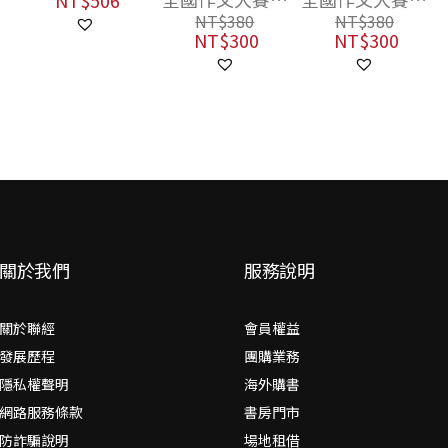
NT$
506
勝同學, 心岱、
勝同學、林黛
NT$
380
NT$
380
吳鈞堯、張耀
嫚、陳逸華、林
NT$
300
NT$
300
仁、須文蔚、周
達陽、董恕明、
昭翡、馬翊航等
顏如禎、蘇懿禎
作家及老師
等作家及老師
關於我們
服務說明
關於聯經
會員權益
發展歷程
團購業務
隱私權聲明
海外購書
網路服務條款
書房門市
防詐騙說明
場地租借