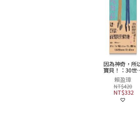
迴聲
因為神奇，所
寶貝！：30世
田威寧
同志伴侶的陪
賴盈璋
NT$
360
日常
NT$
284
NT$
420
NT$
332