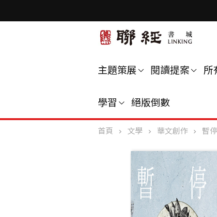
主題策展
閱讀提案
所
學習
絕版倒數
首頁
文學
華文創作
暫