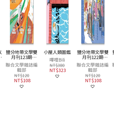
以
鹽分地帶文學雙
小屋人類圖鑑
鹽分地帶文學雙
代
月刊123期
月刊122期
嗶哩Bili
病
2026/8月號（臺
2026/6月號（手
聯合文學雜誌編
聯合文學雜誌編
NT$
380
南野球物語）
寫的臺南現場）
輯部
輯部
NT$
323
NT$
120
NT$
120
NT$
108
NT$
108