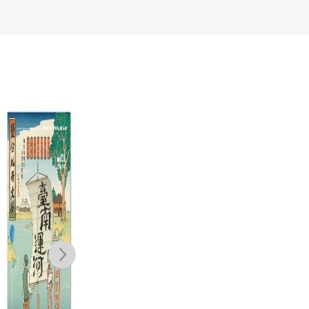
保留地
男人第二次浪
男
漫：情書寫給女
漫
游以德
兒
兒
蔡詩萍
NT$
380
NT$
300
NT$
400