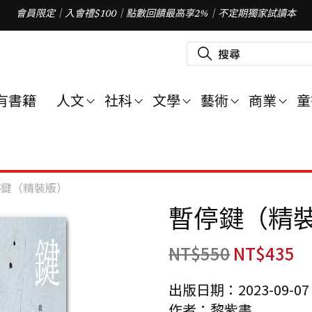
會員限定｜入會禮$100｜點數回饋最高享2%｜不定期獨家試讀本
搜
尋
關
鍵
字
有書籍
人文
社科
文學
藝術
商業
童
:
停鍵（精裝版）
暫停鍵（精
NT$
550
NT$
435
出版日期：2023-09-07
作者：黎紫書