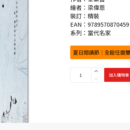
繪者：梁偉恩
裝訂：精裝
EAN：9789570870459
系列：當代名家
夏日閱讀節｜全館任選雙
暫
停
加入購物車
鍵
（
精
裝
版
）
數
量