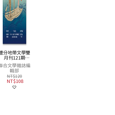
鹽分地帶文學雙
月刊121期
2026/4月號（臺
聯合文學雜誌編
南運河一〇〇年
輯部
紀念）
NT$
120
NT$
108