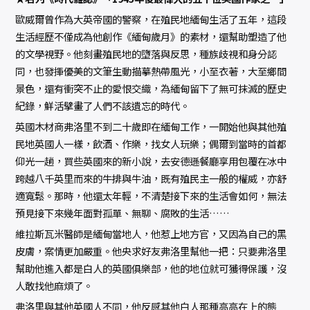
歐威爾曾作為大英帝國的警察，在殖民地緬甸生活了五年，這段
生活經歷不僅成為他創作《緬甸歲月》的素材，還幫助塑造了他
的文學視野。他刻畫殖民地的墮落與反思，種族歧視和身分認
同，也發揮優美的文筆生動描摹熱帶風光，小至衣著，大至鄉間
景色，還有衝突不止的愛恨交織，為緬甸留下了無可抹滅的歷史
紀錄，鮮活擘畫了人們不該遺忘的時代。
英國木材商弗洛里不到二十歲即在緬甸工作，一開始他與其他殖
民地英國人一樣，飲酒、作樂，找女人玩樂；偶爾到當時的首都
仰光一趟，買些英國來的新小說，去安德遜餐廳享用包覆在冰中
跨越八千英里而來的牛排與牛油，既有殖民主一般的權威，亦舒
適寬鬆。那時，他還太年輕，不清楚接下來的生活會如何，無法
預見接下來幾年面對孤單、無聊、腐敗的生活……
維拉斯瓦米醫師是緬甸當地人，他惹上地方官，又因為自己的黑
皮膚，案情更加嚴重。他央求好友弗洛里幫他一把：只要弗洛里
幫助他進入都是白人的英國俱樂部，他的地位就可獲得保護，沒
人敢找他麻煩了。
弗洛里與其他英國人不同，他反感其他白人那種高高在上的態