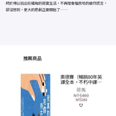
終於得以逃出在緬甸的寂寞生活，不再理會殖民地的做作謊言，
卻沒想到，更大的悲劇正要開始了……
推薦商品
二手
【作