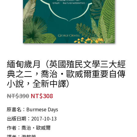
緬甸歲月（英國殖民文學三大經
典之二，喬治‧歐威爾重要自傳
小說，全新中譯）
NT$
390
NT$
308
原書名：Burmese Days
出版日期：2017-10-13
作者：喬治‧歐威爾
譯者：游懿萱