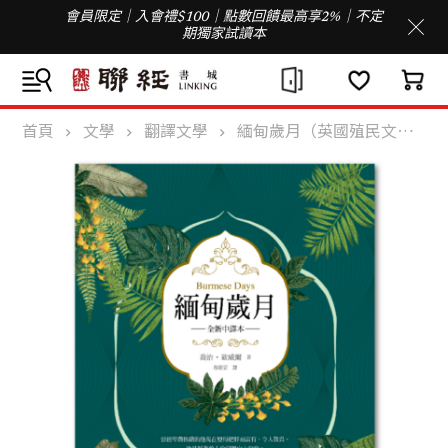
會員限定｜入會禮$100｜點數回饋最高享2%｜不定
期獨家試讀本
首頁
文學
翻譯文學
緬甸歲月（英國殖民文學三大經典之二，喬治‧歐威爾重要自傳小說，全新中譯）