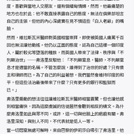
度，喜歡與當地人交朋友，還有個緬甸情婦，然而，他最痛楚的
地方也在於此：他不敢直接表露自己的態度，無法在俱樂部坦言
自己的主張，但他的內心深處實在見不慣這些「白人老爺」的嘴
臉。
然而，維拉斯瓦米醫師對英國相當崇拜，即使被英國人痛罵千百
回也無法讓他動搖。他仍以正面的態度，認為自己這樣一個印度
人，屬於較劣等墮落的種族，而英國人帶來了法律、秩序與「不
列顛治世」──弗洛里反駁他：「不列顛窒息，醫師，不列顛窒
息才是適當的名稱。不管怎麼說，誰得到了治世的好處？只有債
主和律師而已。為了自己的利益著想，我們當然會維持印度的和
平，但這些法治最後帶來了什麼？只有更多的銀行和監獄而
已。」
弗洛里煽動的想法往往讓維拉斯瓦米醫師相當震驚，但也讓他感
到相當痛快，因為這麼虔誠的信徒居然會聽到相反的禱文。為什
麼弗洛里如此與眾不同，或許，這一切與他臉上的疤痕有關。弗
洛里深知，與別人不同，不代表就是低人一等。
當一切悶窒無處可解時，來自巴黎的伊莉莎白吸引了弗洛里，他