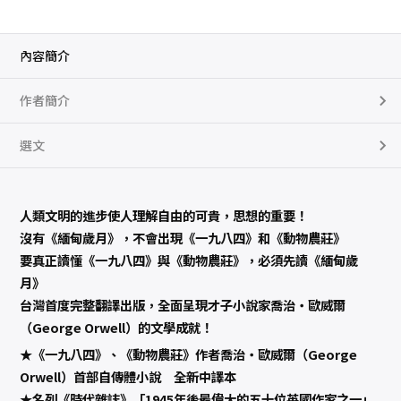
內容簡介
作者簡介
選文
人類文明的進步使人理解自由的可貴，思想的重要！
沒有《緬甸歲月》，不會出現《一九八四》和《動物農莊》
要真正讀懂《一九八四》與《動物農莊》，必須先讀《緬甸歲
月》
台灣首度完整翻譯出版，全面呈現才子小說家喬治‧歐威爾
（George Orwell）的文學成就！
★《一九八四》、《動物農莊》作者喬治‧歐威爾（George
Orwell）首部自傳體小說 全新中譯本
★名列《時代雜誌》「1945年後最偉大的五十位英國作家之一」