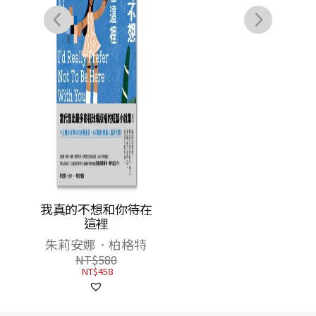
休息
我真的不想和你待在
奧德賽（暢銷80年英
獎作家
這裡
譯全本，不朽中譯珍
旅行散
藏經典）
朱莉安娜．柏格特
荷馬
NT$
580
NT$
460
NT$
458
NT$
363