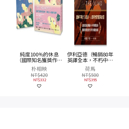
休息
純度100%的休息
伊利亞德（暢銷80年
獎作家
（國際知名獲獎作家
英譯全本，不朽中譯
旅行散
朴相映，抒壓旅行散
珍藏經典）
朴相映
荷馬
文）首刷限量明信片
NT$
420
NT$
500
版
NT$
332
NT$
395