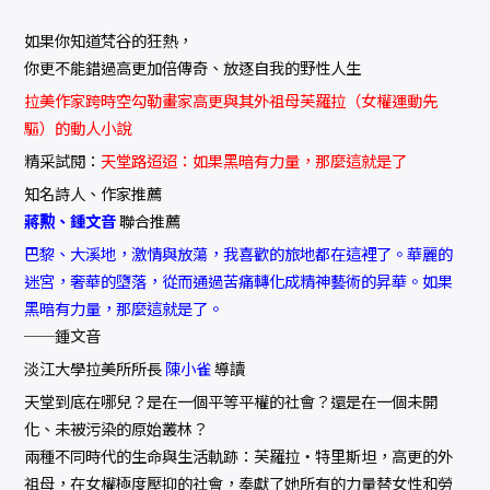
如果你知道梵谷的狂熱，
你更不能錯過高更加倍傳奇、放逐自我的野性人生
拉美作家跨時空勾勒畫家高更與其外祖母芙羅拉（女權運動先
驅）的動人小說
精采試閱：
天堂路迢迢：如果黑暗有力量，那麼這就是了
知名詩人、作家推薦
蔣勲、鍾文音
聯合推薦
巴黎、大溪地，激情與放蕩，我喜歡的旅地都在這裡了。華麗的
迷宮，奢華的墮落，從而通過苦痛轉化成精神藝術的昇華。如果
黑暗有力量，那麼這就是了。
──鍾文音
淡江大學拉美所所長
陳小雀
導讀
天堂到底在哪兒？是在一個平等平權的社會？還是在一個未開
化、未被污染的原始叢林？
兩種不同時代的生命與生活軌跡：芙羅拉‧特里斯坦，高更的外
祖母，在女權極度壓抑的社會，奉獻了她所有的力量替女性和勞