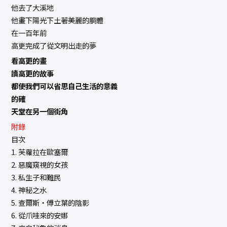
他去了大溪地
他畫下陽光下土著美麗的胴體
在一百年前
高更完成了從文明出走的夢
看高更的畫
讀高更的故事
都使我們可以省思自己生活的意義
的確
天堂在另一個街角
附錄
目次
1. 芙蘿拉在歐塞爾
2. 惡魔窺視的女孩
3. 私生子和難民
4. 神秘之水
5. 查爾斯‧傅立葉的陰影
6. 從爪哇來的安娜