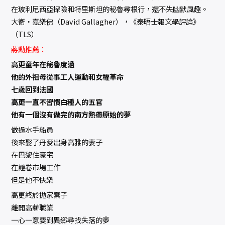
在玻利尼西亞探險和特里斯坦的秘魯尋根行，還不失幽默風趣。
――大衛‧嘉樂佛（David Gallagher），《泰晤士報文學評論》
（TLS）
蔣勳推薦：
高更童年在秘魯度過
他的外祖母從事工人運動和女權革命
七歲回到法國
高更一直不習慣白種人的五官
他有一個沒有做完的南方熱帶原始的夢
做過水手船員
後來娶了丹麥出身高雅的妻子
在巴黎住豪宅
在證卷市場工作
但是他不快樂
高更終於拋家棄子
離開高薪職業
一心一意要到異鄉尋找失落的夢