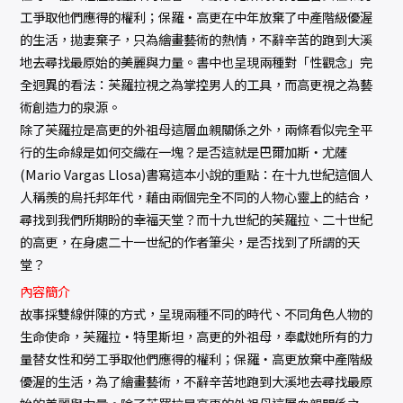
工爭取他們應得的權利；保羅‧高更在中年放棄了中產階級優渥
的生活，拋妻棄子，只為繪畫藝術的熱情，不辭辛苦的跑到大溪
地去尋找最原始的美麗與力量。書中也呈現兩種對「性觀念」完
全迥異的看法：芙羅拉視之為掌控男人的工具，而高更視之為藝
術創造力的泉源。
除了芙羅拉是高更的外祖母這層血親關係之外，兩條看似完全平
行的生命線是如何交織在一塊？是否這就是巴爾加斯‧尤薩
(Mario Vargas Llosa)書寫這本小說的重點：在十九世紀這個人
人稱羨的烏托邦年代，藉由兩個完全不同的人物心靈上的結合，
尋找到我們所期盼的幸福天堂？而十九世紀的芙羅拉、二十世紀
的高更，在身處二十一世紀的作者筆尖，是否找到了所謂的天
堂？
內容簡介
故事採雙線併陳的方式，呈現兩種不同的時代、不同角色人物的
生命使命，芙羅拉‧特里斯坦，高更的外祖母，奉獻她所有的力
量替女性和勞工爭取他們應得的權利；保羅‧高更放棄中產階級
優渥的生活，為了繪畫藝術，不辭辛苦地跑到大溪地去尋找最原