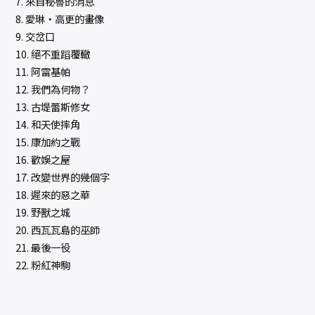
7. 來自秘魯的消息
8. 愛琳‧高更的畫像
9. 交岔口
10. 絕不重蹈覆轍
11. 阿雷基帕
12. 我們為何物？
13. 古堤蕾斯修女
14. 和天使摔角
15. 康加約之戰
16. 歡娛之屋
17. 改變世界的幾個字
18. 遲來的惡之華
19. 野獸之城
20. 西瓦瓦島的巫師
21. 最後一役
22. 粉紅神駒