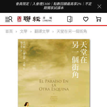
會員限定｜入會禮$100｜點數回饋最高享2%｜不定
期獨家試讀本
首頁
文學
翻譯文學
天堂在另一個街角