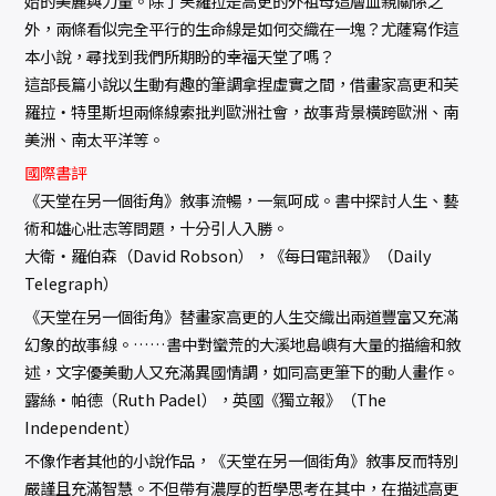
始的美麗與力量。除了芙羅拉是高更的外祖母這層血親關係之
外，兩條看似完全平行的生命線是如何交織在一塊？尤薩寫作這
本小說，尋找到我們所期盼的幸福天堂了嗎？
這部長篇小說以生動有趣的筆調拿捏虛實之間，借畫家高更和芙
羅拉‧特里斯坦兩條線索批判歐洲社會，故事背景橫跨歐洲、南
美洲、南太平洋等。
國際書評
《天堂在另一個街角》敘事流暢，一氣呵成。書中探討人生、藝
術和雄心壯志等問題，十分引人入勝。
――大衛‧羅伯森（David Robson），《每曰電訊報》（Daily
Telegraph）
《天堂在另一個街角》替畫家高更的人生交織出兩道豐富又充滿
幻象的故事線。……書中對蠻荒的大溪地島嶼有大量的描繪和敘
述，文字優美動人又充滿異國情調，如同高更筆下的動人畫作。
――露絲‧帕德（Ruth Padel），英國《獨立報》（The
Independent）
不像作者其他的小說作品，《天堂在另一個街角》敘事反而特別
嚴謹且充滿智慧。不但帶有濃厚的哲學思考在其中，在描述高更