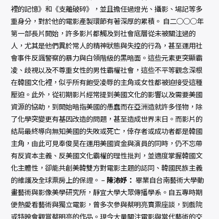
裡的記憶》和《支離破碎》，並且擔任過燈光、攝影、場記等多
重身分，對於他的電影產製環節有著深厚的累積。 自二○○○年
第一部長片開始，許多影片都觸及到社會底層從未被關注過的
人，尤其是他們異於常人的精神狀態與失控的行為，甚至運用社
會事件反諷警察的暴力與白領階級的黑暗面。這些元素更突顯霸
凌、歧視以及不尊重女性的男性霸權社會，這些不平等觀念深根
在韓國文化裡，似乎所有飽受凌辱的主角或女性都被迫接受這種
壓迫。此外，從初期影片經常提到美國文化的影響以及需要美國
資源的協助，到開始暗指美國的愚蠢而在亞洲造就許多怪物，除
了化學突變更有基因改造的問題，甚至造成世界末日。而影片的
結局最終導向無知美國的失敗或死亡，倖存者或成功者都是韓國
主角，由此可見奉俊昊在運用美國資金與演員的同時，仍不忘帶
有反資本主義、反美國文化霸權的理性批判，並適度掌握韓國文
化主體性，卻能共創美韓雙方對電影主題的認同、韓國民族主義
的維護及全球票房上的保證。 –
陳沛妤：
畢業自台南藝術大學動
畫藝術與影像美學研究所，靜宜大學大眾傳播學系。自五專時期
便熱愛看藝術與獨立電影，曾多次參與蔡明亮賣票座談，到戲院
或特映會觀賞蔡明亮的作品。現今大量關注電影與當代藝術的交