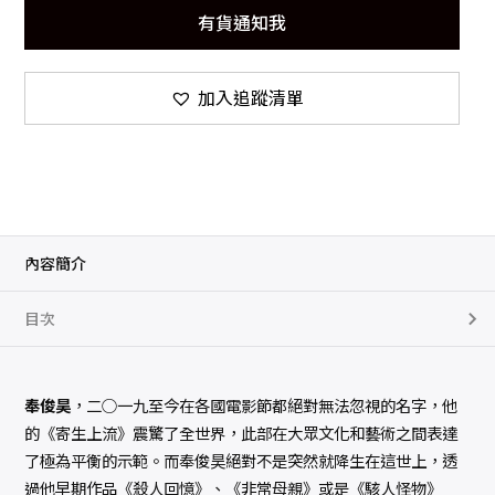
有貨通知我
加入追蹤清單
內容簡介
目次
奉俊昊
，二○一九至今在各國電影節都絕對無法忽視的名字，他
的《寄生上流》震驚了全世界，此部在大眾文化和藝術之間表達
了極為平衡的示範。而奉俊昊絕對不是突然就降生在這世上，透
過他早期作品《殺人回憶》、《非常母親》或是《駭人怪物》