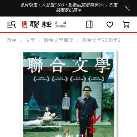
會員限定｜入會禮$100｜點數回饋最高享2%｜不定
期獨家試讀本
首頁
文學
聯合文學雜誌
聯合文學2020年2月號(424期)-奉俊昊