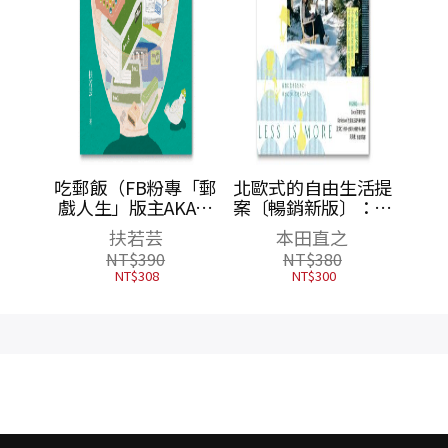
吃郵飯（FB粉專「郵
北歐式的自由生活提
戲人生」版主AKA郵
案〔暢銷新版〕：工
局櫃檯小姐扶若芸的
作在都市，生活在鄉
扶若芸
本田直之
酸甘甜人生）
間，世界第一幸福國
NT$
390
NT$
380
度的「減速日常」
NT$
308
NT$
300