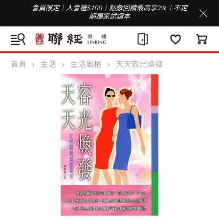
會員限定｜入會禮$100｜點數回饋最高享2%｜不定
期獨家試讀本
首頁
生活
生活風格
天天容光煥發