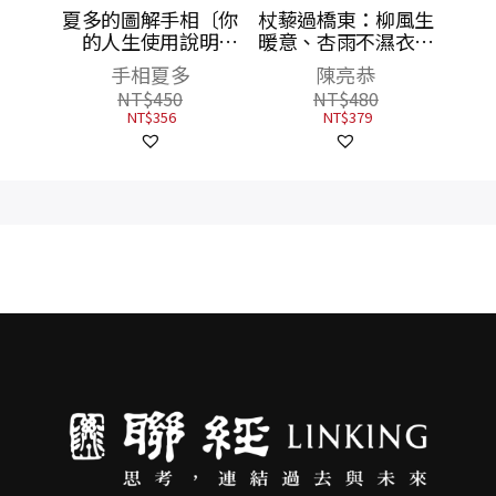
相〔你
杖藜過橋東：柳風生
說明
暖意、杏雨不濕衣；
分析8
陳亮恭談以心轉境的
陳亮恭
一眼就
適齡漫想
NT$
480
財富甚
NT$
379
隨書
攻略手