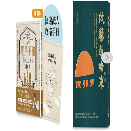
大美近觀．故宮書畫
《2
2026年月曆
何炎泉
NT$
500