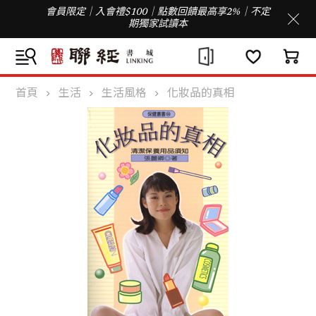
會員限定｜入會禮$100｜點數回饋最高享2%｜不定
期獨家試讀本
首頁
生活
生活風格
化妝品的真相