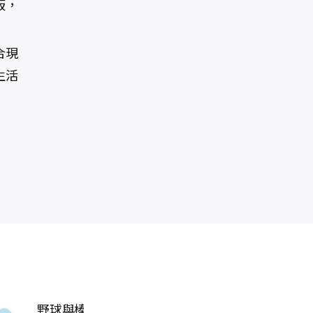
板，
合現
生活
《2026青說心
大美近觀．故宮
北