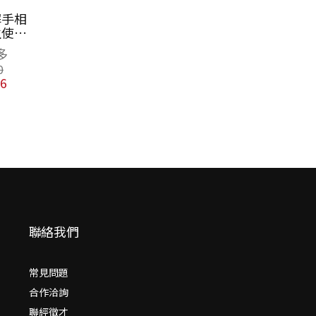
野球與棒球：跨
海的白球與台日
百年記憶
野島剛
NT$
520
NT$
411
聯絡我們
常見問題
合作洽詢
聯經徵才