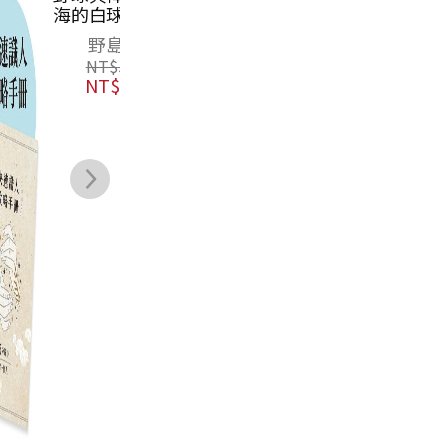
語》好話日曆
書畫 2026年月
活
曆
版
2025好話團隊
何炎泉
市
NT$
500
NT$
900
間
NT$
711
福