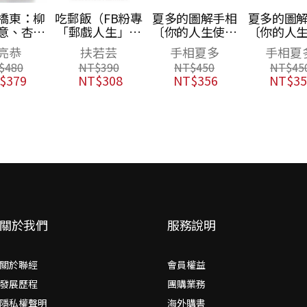
柳
吃郵飯（FB粉專
夏多的圖解手相
夏多的圖解手相
雨
「郵戲人生」版
〔你的人生使用
〔你的人生使用
恭
主AKA郵局櫃檯
說明書〕【限量
說明書〕：用掌
扶若芸
手相夏多
手相夏多
適
小姐扶若芸的酸
贈品組】有貼有
紋分析8大運
NT$
390
NT$
450
NT$
450
甘甜人生）
保佑開運貼紙＋
勢，讓你一眼就
NT$
308
NT$
356
NT$
356
快速識人攻略手
能看透感情、財
冊：用掌紋分析
富甚至是未來！
8大運勢，讓你
【隨書附】快速
一眼就能看透感
識人攻略手冊
情、財富甚至是
未來！
關於我們
服務說明
關於聯經
會員權益
發展歷程
團購業務
隱私權聲明
海外購書