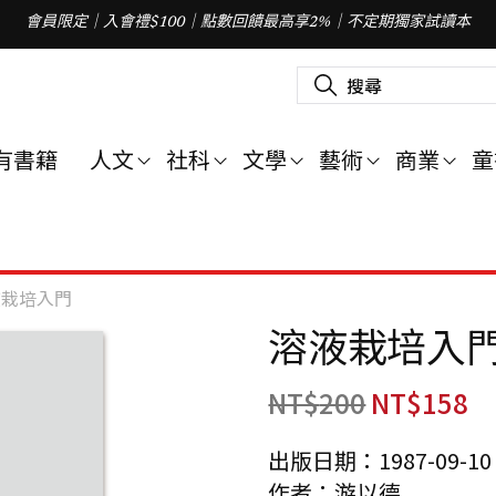
會員限定｜入會禮$100｜點數回饋最高享2%｜不定期獨家試讀本
搜
尋
關
鍵
字
有書籍
人文
社科
文學
藝術
商業
童
:
液栽培入門
溶液栽培入
NT$
200
NT$
158
出版日期：1987-09-10
作者：游以德