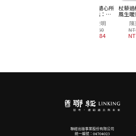
50歲後，隨心所
杖藜過橋東：
欲的生活：捨
風生暖意、杏
棄、放手、不強
不濕衣；陳亮
枡野俊明
陳亮恭
求，這一次，你
談以心轉境的
NT$
360
NT$
480
要為自己而活！
齡漫想
NT$
284
NT$
379
〔隨書附「自在
生活金句卡」〕
聯經出版事業股份有限公司
統一編號：04704023