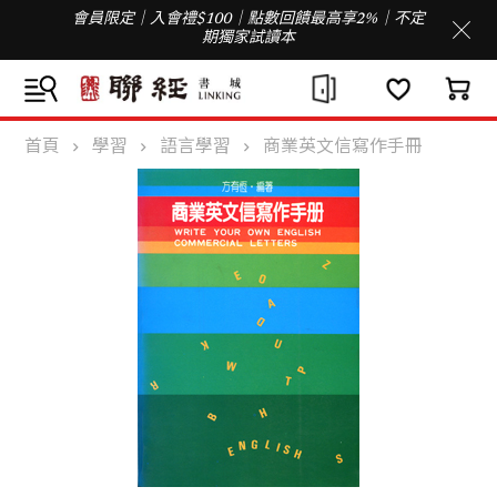
會員限定｜入會禮$100｜點數回饋最高享2%｜不定
期獨家試讀本
首頁
學習
語言學習
商業英文信寫作手冊