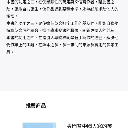
本書的功用之二，在使業餘性的商用英文信寫作者，藉此書之
助，更能自力更生，使作品達到某種水準，永無必須求助他人的
煩惱。
本書的功用之三，是使擔任英文打字工作的朋友們，能夠自修學
得寫英文信的訣竅，進而謀求祕書的職位，開闢更遠大的前程。
本書的功用之四，在指引大專院校同學著手寫作的途徑，解決他
們作業上的困難，在課本之多，多一求助的來源及實用的參考工
具。
推薦商品
專門替中國人寫的英
舞文