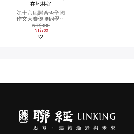
6進階
在地共好
韓國語
第十六屆聯合盃全國
作文大賽優勝同學、
林黛嫚、陳逸華、林
NT$
380
達陽、董恕明、顏如
NT$
300
禎、蘇懿禎等作家及
老師