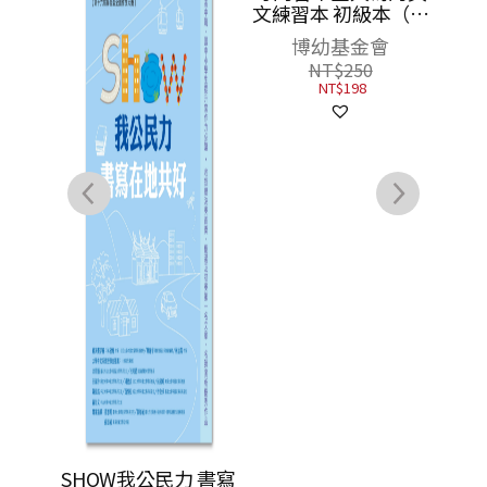
文練習本 初級本（上
冊）
博幼基金會
第十
作
NT$
250
心岱
NT$
198
仁
翡、
大學韓
SHOW我公民力 書寫