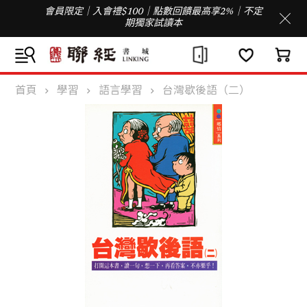
會員限定｜入會禮$100｜點數回饋最高享2%｜不定
期獨家試讀本
首頁
學習
語言學習
台灣歇後語（二）