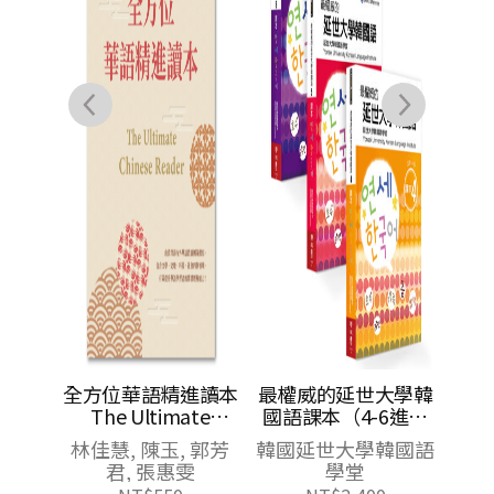
 書寫
全方位華語精進讀本
最權威的延世大學韓
The Ultimate
國語課本（4-6進階
Chinese Reader
版套書）
盃全國
林佳慧, 陳玉, 郭芳
韓國延世大學韓國語
同學、
君, 張惠雯
學堂
華、林