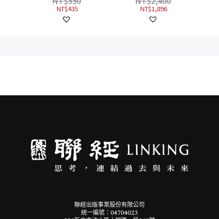
NT$
550
NT$
2,400
、顏如
NT$
435
NT$
1,896
作家及
聯經出版事業股份有限公司
統一編號：04704023