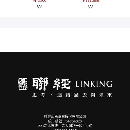
達陽、董恕明、顏如
NT$
300
NT$
1,896
禎、蘇懿禎等作家及
老師
聯經出版事業股份有限公司
統一編號：04704023
221新北市汐止區大同路一段369號