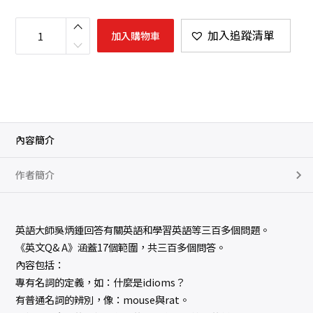
英
文
加入追蹤清單
加入購物車
Q
&
A
數
量
內容簡介
作者簡介
英語大師吳炳鍾回答有關英語和學習英語等三百多個問題。
《英文Q& A》涵蓋17個範圍，共三百多個問答。
內容包括：
專有名詞的定義，如：什麼是idioms？
有普通名詞的辨別，像：mouse與rat。