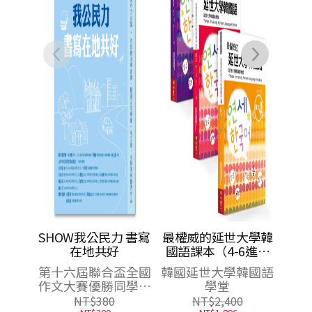
仁
翡、
SHOW我公民力 書寫
最權威的延世大學韓
在地共好
國語課本（4-6進階
版套書）
第十六屆聯合盃全國
韓國延世大學韓國語
作文大賽優勝同學、
學堂
林黛嫚、陳逸華、林
NT$
380
NT$
2,400