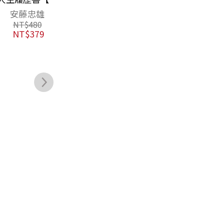
灣版限定附「作
與飛機並列20世
隈研吾
埃伯尼澤•霍華
者的話＆簽名印
紀初期兩大發
德
NT$
650
刷扉頁」〕
明，超前時代的
NT$
514
NT$
420
城市規劃先聲
NT$
332