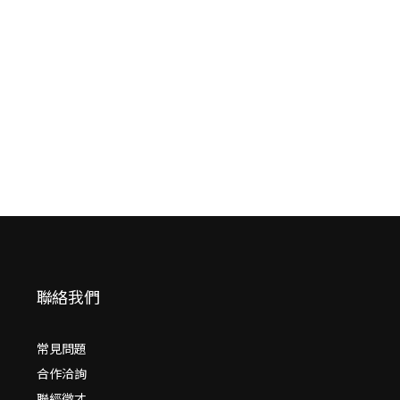
安藤忠雄：我的
人生履歷書【暢
銷十週年增訂新
安藤忠雄
版】（首刷限量
NT$
480
版•含作者的話
NT$
379
及簽名印刷扉
頁）
聯絡我們
常見問題
合作洽詢
聯經徵才