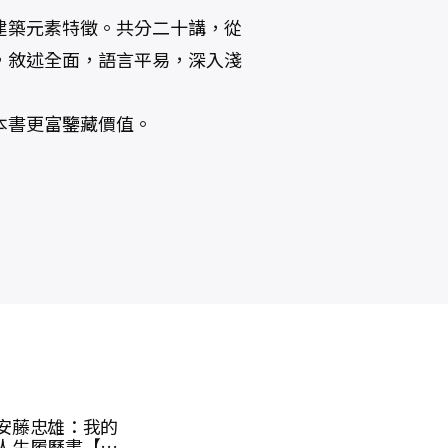
建築元素特徵。共分二十講，從
，敘述全面，語言平易，深入淺
本書更富鑒藏價值。
全仕事：隈研吾
百年眾望經典．
明
的建築人生〔臺
明日田園城市：
世