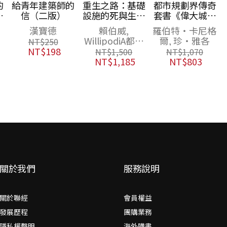
的
給青年建築師的
重生之路：基礎
都市規劃界傳奇
暢
信（二版）
設施的死與生，
套書《偉大城市
新
全球經典案例圖
的誕生與衰亡》
漢寶德
賴伯威,
羅伯特・卡尼格
解
＋《凝視珍‧雅
WillipodiA都巿
爾, 珍‧雅各
NT$
250
各》
研究團隊
NT$
198
NT$
1,500
NT$
1,070
NT$
1,185
NT$
803
關於我們
服務說明
關於聯經
會員權益
發展歷程
團購業務
隱私權聲明
海外購書