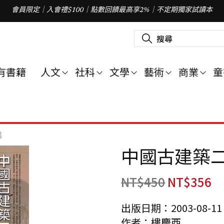
會員限定｜入會禮$100｜點數回饋最高享2%｜不定期獨家試讀本
搜
尋
關
鍵
字
有書籍
人文
社科
文學
藝術
商業
童
:
講
中國古建築
NT$
450
NT$
356
出版日期：2003-08-11
作者：樓慶西