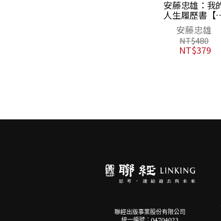
李明仲營造法式
安藤忠雄：我
（共八冊，彩印
人生履歷書【
線裝函套）
銷十周年增訂
李誡
安藤忠雄
版】
NT$
12,000
NT$
480
NT$
379
聯經出版事業股份有限公司
統一編號：04704023