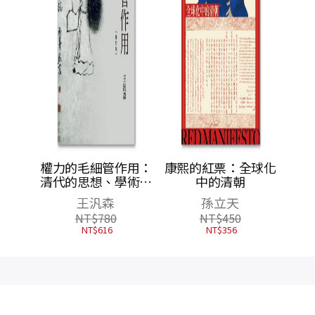
叢
權力的毛細管作用：
康熙的紅票：全球化
清代的思想、學術與
中的清朝
心態（修訂版）
王汎森
孫立天
NT$
780
NT$
450
NT$
616
NT$
356