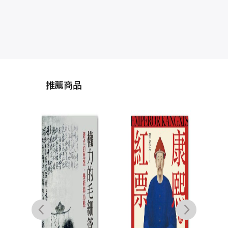
推薦商品
錦
魚、
機與