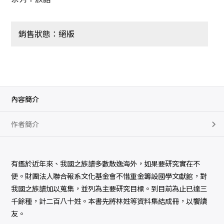
銷售狀態：絕版
內容簡介
作者簡介
有鑑於近年來、我國之族譜多數散逸海外，如果要研究實在不
便。財團法人聯合報系文化基金會不惜重金籌設國學文獻館，對
我國之族譜加以蒐集，並列為主要研究目標。到目前為止已達三
千餘種，計二百八十姓。本書先將林姓等資料集結成冊，以饗讀
友。