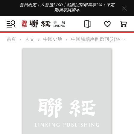
會員限定｜入會禮$100｜點數回饋最高享2%｜不定
期獨家試讀本
首頁
人文
中國史地
中國族譜序例選刊(2)林姓(精)