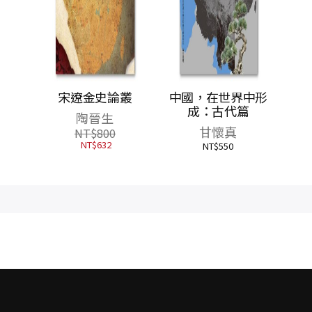
、飛
宋遼金史論叢
中國，在世界中形
帝王心
成：古代篇
陶晉生
的權力
甘懷真
NT$
800
NT$
632
NT$
550