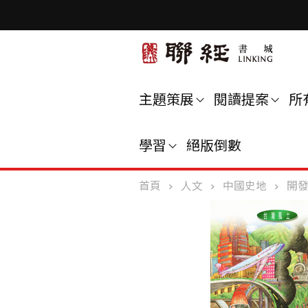
主題策展
閱讀提案
所
學習
絕版倒數
首頁
人文
中國史地
開