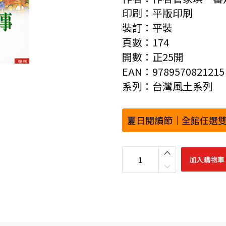
印刷：平版印刷
裝訂：平裝
頁數：174
開數：正25開
EAN：9789570821215
系列：台灣風土系列
夏日閱讀節｜全館任選雙
開
發
加入購物車
的
故
事
數
量