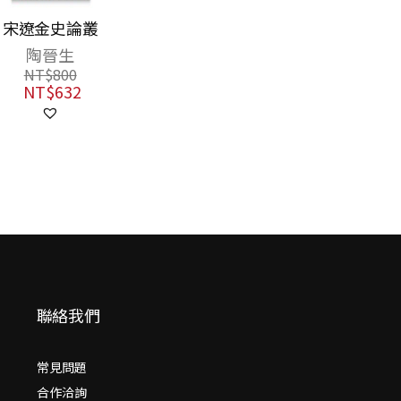
宋遼金史論叢
陶晉生
NT$
800
NT$
632
聯絡我們
常見問題
合作洽詢