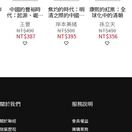
作
中國的豐裕時
焦灼的時代：明
康熙的紅票：全
代：起源、崛起
清之際的中國焦
球化中的清朝
態
與餘波
慮與東亞秩序重
王豐
岸本美緒
孫立天
組
NT$
490
NT$
500
NT$
450
NT$
387
NT$
395
NT$
356
關於我們
服務說明
關於聯經
會員權益
發展歷程
團購業務