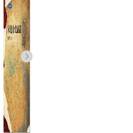
毛澤東時代
飛魚、繡春刀，
宋
（1949-
帝王心機與走向
錢理群
熊劍平
2009）：另一種
失控的權力爪牙
NT$
1,000
NT$
420
歷史書寫（上、
NT$
750
NT$
332
下）