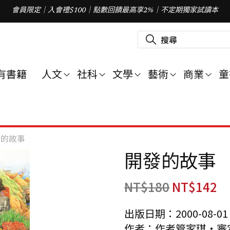
會員限定｜入會禮$100｜點數回饋最高享2%｜不定期獨家試讀本
搜
尋
關
鍵
字
有書籍
人文
社科
文學
藝術
商業
童
:
發的故事
開發的故事
NT$
180
NT$
142
出版日期：2000-08-01
作者：作者管家琪‧審