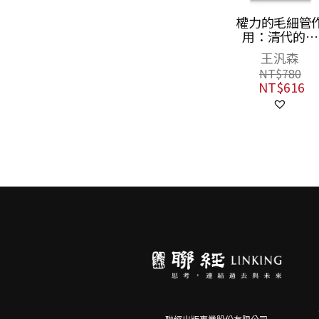
地北天南敘古今
權力的毛細管
用：清代的思
黃仁宇
想、學術與心
王汎森
NT$
450
（修訂版）
NT$
356
NT$
780
NT$
616