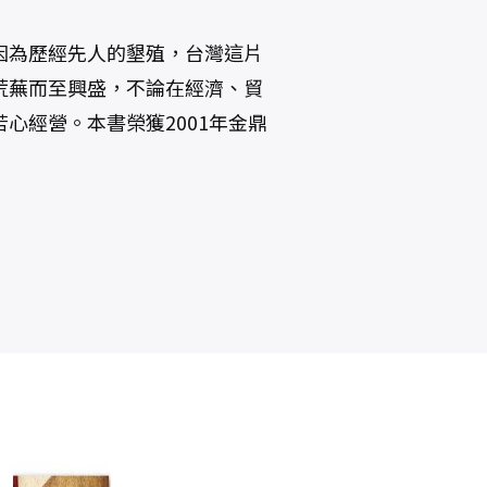
因為歷經先人的墾殖，台灣這片
荒蕪而至興盛，不論在經濟、貿
心經營。本書榮獲2001年金鼎
毛澤東時代和後
錦衣衛：紅蟒、
歷