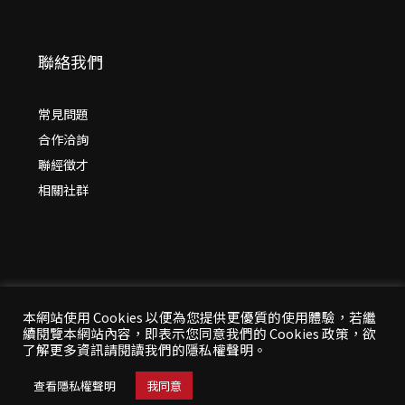
聯絡我們
常見問題
合作洽詢
聯經徵才
相關社群
本網站使用 Cookies 以便為您提供更優質的使用體驗，若繼
續閱覽本網站內容，即表示您同意我們的 Cookies 政策，欲
© 2026 年
聯經出版：思考，連結過去與未來
了解更多資訊請閱讀我們的隱私權聲明。
All Rights Reserved | 本站台資料為版權所有，非經同
意請勿作任何形式之轉載使用
查看隱私權聲明
我同意