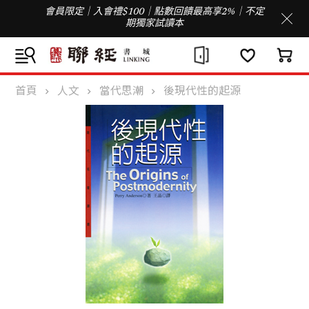
會員限定｜入會禮$100｜點數回饋最高享2%｜不定
期獨家試讀本
首頁
人文
當代思潮
後現代性的起源