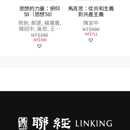
差政
思想的力量：俯仰
馬克思：從共和主義
性作為
50（思想50）
到共產主義
種想像
榮劍, 郝建, 楊儒賓,
陳宜中
陳冠中, 吳思, 王汎
NT$
900
森, 許紀霖, 張倫, 唐
NT$
711
NT$
380
小兵, 陳正國, 賴錫
NT$
300
三, 陸符嘉, 丁學良