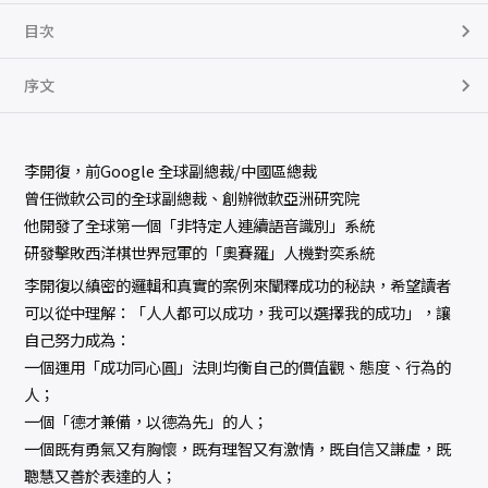
目次
序文
李開復，前Google 全球副總裁/中國區總裁
曾任微軟公司的全球副總裁、創辦微軟亞洲研究院
他開發了全球第一個「非特定人連續語音識別」系統
研發擊敗西洋棋世界冠軍的「奧賽羅」人機對奕系統
李開復以縝密的邏輯和真實的案例來闡釋成功的秘訣，希望讀者
可以從中理解：「人人都可以成功，我可以選擇我的成功」，讓
自己努力成為：
一個運用「成功同心圓」法則均衡自己的價值觀、態度、行為的
人；
一個「德才兼備，以德為先」的人；
一個既有勇氣又有胸懷，既有理智又有激情，既自信又謙虛，既
聰慧又善於表達的人；