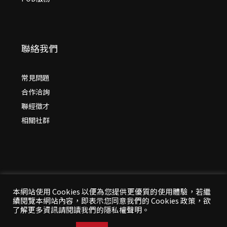
聯絡我們
常見問題
合作洽詢
聯經徵才
相關社群
本網站使用 Cookies 以便為您提供更優質的使用體驗，若繼
續閱覽本網站內容，即表示您同意我們的 Cookies 政策，欲
© 2026 年
聯經出版：思考，連結過去與未來
了解更多資訊請閱讀我們的隱私權聲明。
All Rights Reserved | 本站台資料為版權所有，非經同
意請勿作任何形式之轉載使用