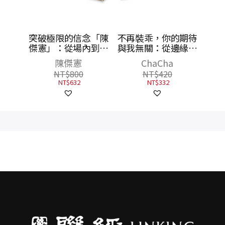
但開著
突破極限的信念「陳
不再裝乖，你的期待
王婧用
傑憲」：從場內到場
與我無關：從邊緣人
內外最
外，台灣隊長全力以
到大學教授，
陳傑憲
ChaCha
〕
赴的堅持與自白【限
ChaCha的勇闖美利
NT$
800
NT$
420
量精裝印簽典藏版】
堅（限量贈
NT$
632
NT$
332
（限量典藏「勝利球
「ChaCha親繪恰比
衣小卡組」＋「關鍵
貼紙組」）
一擊立牌」）